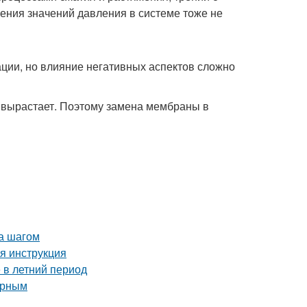
шения значений давления в системе тоже не
ации, но влияние негативных аспектов сложно
и вырастает. Поэтому замена мембраны в
за шагом
я инструкция
 в летний период
орным