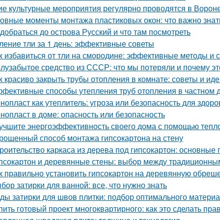
ие культурные мероприятия регулярно проводятся в Ворон
овные моменты монтажа пластиковых окон: что важно знат
 добраться до острова Русский и что там посмотреть
ление тли за 1 день: эффективные советы
к избавиться от тли на смородине: эффективные методы и 
лузабытое средство из СССР: что мы потеряли и почему э
к красиво закрыть трубы отопления в комнате: советы и ид
фективные способы утепления труб отопления в частном 
нопласт как утеплитель: угроза или безопасность для здоро
нопласт в доме: опасность или безопасность
учшите энергоэффективность своего дома с помощью тепл
рощенный способ монтажа гипсокартона на стену
роительство каркаса из дерева под гипсокартон: основные
псокартон и деревянные стены: выбор между традиционн
к правильно установить гипсокартон на деревянную обреше
бор затирки для ванной: все, что нужно знать
ды затирки для швов плитки: подбор оптимального матери
пить готовый проект многоквартирного: как это сделать пра