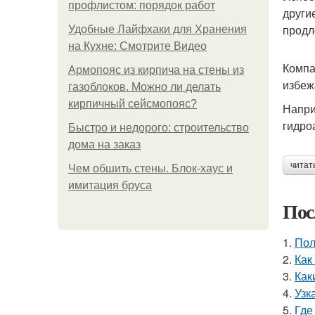
профлистом: порядок работ
други
продл
Удобные Лайфхаки для Хранения
на Кухне: Смотрите Видео
Компа
Армопояс из кирпича на стены из
избеж
газоблоков. Можно ли делать
кирпичный сейсмопояс?
Напри
гидро
Быстро и недорого: строительство
дома на заказ
читат
Чем обшить стены. Блок-хаус и
имитация бруса
Пос
1.
Пол
2.
Как
3.
Как
4.
Узк
5.
Где