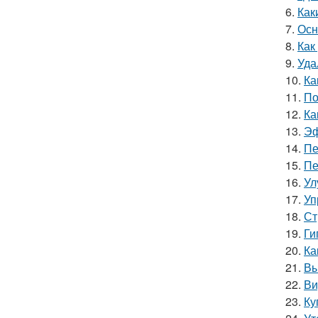
6.
Как
7.
Осн
8.
Как
9.
Уда
10.
Ка
11.
По
12.
Ка
13.
Эф
14.
Пе
15.
Пе
16.
Ул
17.
Уп
18.
Ст
19.
Ги
20.
Ка
21.
Вы
22.
Ви
23.
Ку