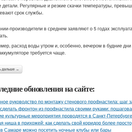
е детали. Регулярные и резкие скачки температуры, превы
евают срок службы.
нии-производители в среднем заявляют о 5 годах эксплуат
ать.
мер, расход воды утром и, особенно, вечером в будние дн
аккумуляторе требуется чаще.
ь дальше →
ледние обновления на сайте:
ное руководство по монтажу стенового профнастила: шаг 
 сделать фронтон из профнастила своими руками: пошагова
ие культурные мероприятия проводятся в Санкт-Петербурге
ая ниша в прихожей: как сделать свой коридор более прост
 в Самаре можно посетить ночные клубы или бары