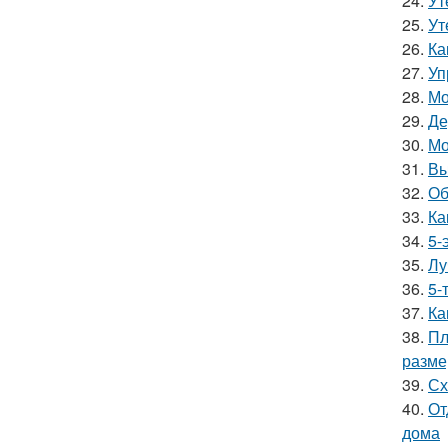
24.
Ут
25.
Ут
26.
Ка
27.
Уп
28.
Мо
29.
Де
30.
Мо
31.
Вы
32.
Об
33.
Ка
34.
5-
35.
Лу
36.
5-
37.
Ка
38.
Пл
разм
39.
Сх
40.
От
дома