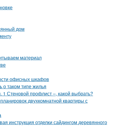
ановке
вянный дом
менту
читываем материал
тве
ости офисных шкафов
ь о таком типе жилья
 1 Стеновой профлист –, какой выбрать?
 планировок двухкомнатной квартиры с
а
вая инструкция отделки сайдингом деревянного