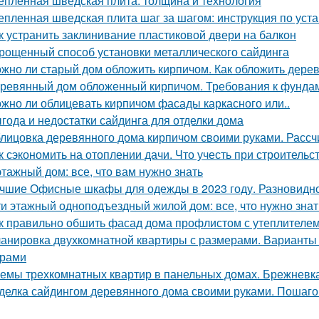
епленная шведская плита: толщина и технология
епленная шведская плита шаг за шагом: инструкция по уст
к устранить заклинивание пластиковой двери на балкон
рощенный способ установки металлического сайдинга
жно ли старый дом обложить кирпичом. Как обложить дере
ревянный дом обложенный кирпичом. Требования к фунда
жно ли облицевать кирпичом фасады каркасного или..
года и недостатки сайдинга для отделки дома
лицовка деревянного дома кирпичом своими руками. Расс
к сэкономить на отоплении дачи. Что учесть при строительс
этажный дом: все, что вам нужно знать
чшие Офисные шкафы для одежды в 2023 году. Разновидн
ти этажный одноподъездный жилой дом: все, что нужно знат
к правильно обшить фасад дома профлистом с утеплителем.
анировка двухкомнатной квартиры с размерами. Варианты
ерами
емы трехкомнатных квартир в панельных домах. Брежневк
делка сайдингом деревянного дома своими руками. Пошаго