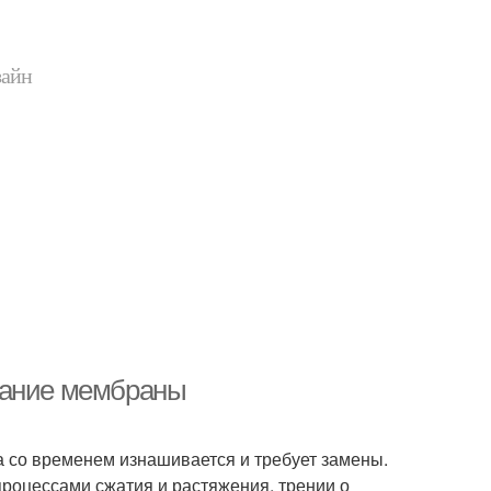
зайн
вание мембраны
 со временем изнашивается и требует замены.
процессами сжатия и растяжения, трении о