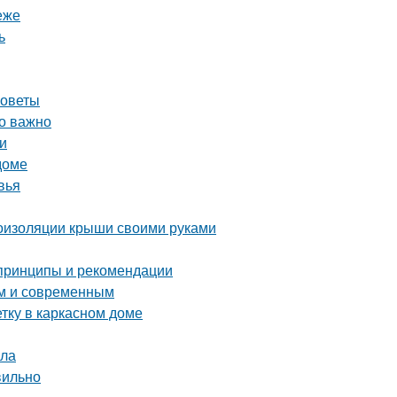
еже
ь
советы
то важно
еи
доме
вья
оизоляции крыши своими руками
 принципы и рекомендации
ым и современным
тку в каркасном доме
ала
вильно