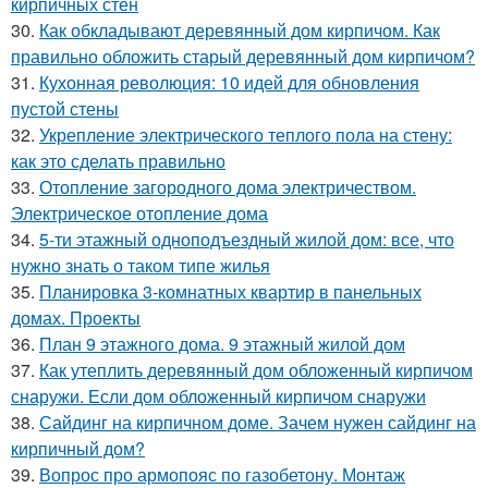
кирпичных стен
30.
Как обкладывают деревянный дом кирпичом. Как
правильно обложить старый деревянный дом кирпичом?
31.
Кухонная революция: 10 идей для обновления
пустой стены
32.
Укрепление электрического теплого пола на стену:
как это сделать правильно
33.
Отопление загородного дома электричеством.
Электрическое отопление дома
34.
5-ти этажный одноподъездный жилой дом: все, что
нужно знать о таком типе жилья
35.
Планировка 3-комнатных квартир в панельных
домах. Проекты
36.
План 9 этажного дома. 9 этажный жилой дом
37.
Как утеплить деревянный дом обложенный кирпичом
снаружи. Если дом обложенный кирпичом снаружи
38.
Сайдинг на кирпичном доме. Зачем нужен сайдинг на
кирпичный дом?
39.
Вопрос про армопояс по газобетону. Монтаж