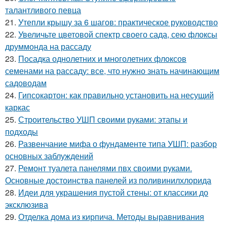
талантливого певца
21.
Утепли крышу за 6 шагов: практическое руководство
22.
Увеличьте цветовой спектр своего сада, сею флоксы
друммонда на рассаду
23.
Посадка однолетних и многолетних флоксов
семенами на рассаду: все, что нужно знать начинающим
садоводам
24.
Гипсокартон: как правильно установить на несущий
каркас
25.
Строительство УШП своими руками: этапы и
подходы
26.
Развенчание мифа о фундаменте типа УШП: разбор
основных заблуждений
27.
Ремонт туалета панелями пвх своими руками.
Основные достоинства панелей из поливинилхлорида
28.
Идеи для украшения пустой стены: от классики до
эксклюзива
29.
Отделка дома из кирпича. Методы выравнивания