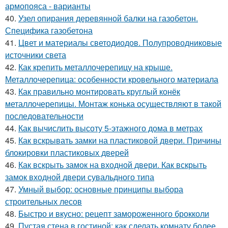
армопояса - варианты
40.
Узел опирания деревянной балки на газобетон.
Специфика газобетона
41.
Цвет и материалы светодиодов. Полупроводниковые
источники света
42.
Как крепить металлочерепицу на крыше.
Металлочерепица: особенности кровельного материала
43.
Как правильно монтировать круглый конёк
металлочерепицы. Монтаж конька осуществляют в такой
последовательности
44.
Как вычислить высоту 5-этажного дома в метрах
45.
Как вскрывать замки на пластиковой двери. Причины
блокировки пластиковых дверей
46.
Как вскрыть замок на входной двери. Как вскрыть
замок входной двери сувальдного типа
47.
Умный выбор: основные принципы выбора
строительных лесов
48.
Быстро и вкусно: рецепт замороженного брокколи
49.
Пустая стена в гостиной: как сделать комнату более