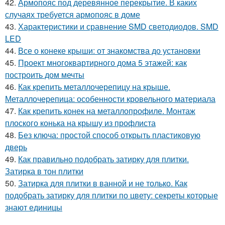
42.
Армопояс под деревянное перекрытие. В каких
случаях требуется армопояс в доме
43.
Характеристики и сравнение SMD светодиодов. SMD
LED
44.
Все о конеке крыши: от знакомства до установки
45.
Проект многоквартирного дома 5 этажей: как
построить дом мечты
46.
Как крепить металлочерепицу на крыше.
Металлочерепица: особенности кровельного материала
47.
Как крепить конек на металлопрофиле. Монтаж
плоского конька на крышу из профлиста
48.
Без ключа: простой способ открыть пластиковую
дверь
49.
Как правильно подобрать затирку для плитки.
Затирка в тон плитки
50.
Затирка для плитки в ванной и не только. Как
подобрать затирку для плитки по цвету: секреты которые
знают единицы