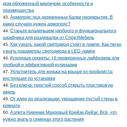
дом обложенный кирпичом: особенности и
преимущества
43.
Армопояс под деревянные балки перекрытия. В
каких случаях нужен армопояс?
44.
Станьте владельцем удобного и функционального
шкафчика для раздевалок от СпортМебель
45.
Как узнать, какой светодиод стоит в лампе. Как легко
узнать параметры светодиода в LED-лампе
46.
Кухонные секреты: 10 проверенных лайфхаков для
удобной и эффективной кулинарии
47.
Уплотнитель для конька на крыше из профлиста:
инструкция по установке
48.
Без ключа: простой способ открыть пластиковую
дверь
49.
От идеи до реализации: украшение пустой стены в
комнате
50.
Аэлита Нивяник Махровый Крейзи Дейзи: Всё, что
нужно знать о семенах этого растения