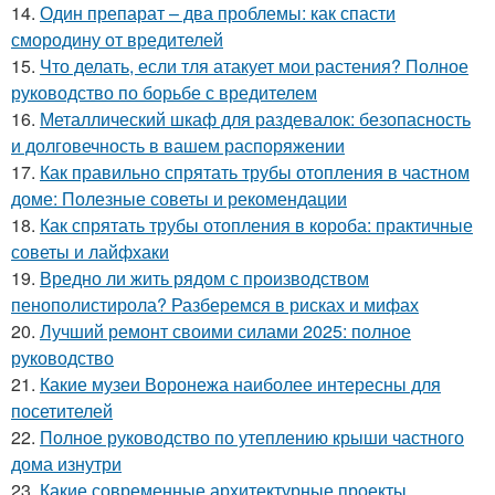
14.
Один препарат – два проблемы: как спасти
смородину от вредителей
15.
Что делать, если тля атакует мои растения? Полное
руководство по борьбе с вредителем
16.
Металлический шкаф для раздевалок: безопасность
и долговечность в вашем распоряжении
17.
Как правильно спрятать трубы отопления в частном
доме: Полезные советы и рекомендации
18.
Как спрятать трубы отопления в короба: практичные
советы и лайфхаки
19.
Вредно ли жить рядом с производством
пенополистирола? Разберемся в рисках и мифах
20.
Лучший ремонт своими силами 2025: полное
руководство
21.
Какие музеи Воронежа наиболее интересны для
посетителей
22.
Полное руководство по утеплению крыши частного
дома изнутри
23.
Какие современные архитектурные проекты