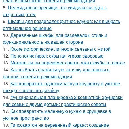
пластиковых окон: советы и рекомендации
8.
Неожиданное зрелище: что увидела соседка с
открытым ртом
9.
Шкафы для раздевалок фитнес-клубов: как выбрать
оптимальное решение
10.
Деревянные шкафы для раздевалок: стиль и
функциональность на вашей стороне
11.
Какие исторические личности связаны с Читой
12.
Пенополистирол: скрытая угроза здоровью
13.
Можете ли вы порекомендовать джаз-клубы в городе
14.
Как выбрать правильную затирку для плитки в
ванной: советы и рекомендации
15.
Как превратить однокомнатную хрущевку в уютное
гнездо: советы по дизайну
16.
Функциональная планировка 2-комнатной хрущевки
для семьи с двумя детьми: практические советы
17.
Как превратить маленькую кухню в хрущевке в
уютное пространство
18.
Гипсокартон на деревянный каркас: создание