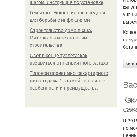
шагом: инструкция по установке
капус
Гексикон: Эффективное средство
учены
для борьбы с инфекциями
вывел
Строительство дома в сша.
Кочан
Материалы и технологии
полуо
строительства
ботан
Свет в конце туалета: как
избавиться от неприятного запаха
читат
Типовой проект многоквартирного
жилого дома 5 этажей: основные
Вас
особенности и преимущества
Как
саж
В 201
не мо
ценны