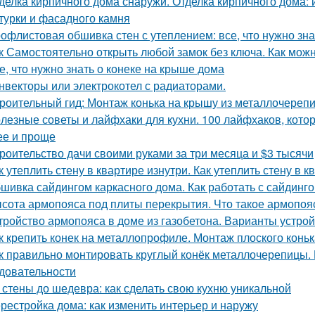
делка кирпичного дома снаружи. Отделка кирпичного дома:
турки и фасадного камня
офлистовая обшивка стен с утеплением: все, что нужно зна
к Самостоятельно открыть любой замок без ключа. Как можн
е, что нужно знать о конеке на крыше дома
нвекторы или электрокотел с радиаторами.
роительный гид: Монтаж конька на крышу из металлочереп
лезные советы и лайфхаки для кухни. 100 лайфхаков, кот
ее и проще
роительство дачи своими руками за три месяца и $3 тысячи
к утеплить стену в квартире изнутри. Как утеплить стену в 
шивка сайдингом каркасного дома. Как работать с сайдинг
сота армопояса под плиты перекрытия. Что такое армопояс
тройство армопояса в доме из газобетона. Варианты устро
к крепить конек на металлопрофиле. Монтаж плоского конь
к правильно монтировать круглый конёк металлочерепицы. 
довательности
 стены до шедевра: как сделать свою кухню уникальной
рестройка дома: как изменить интерьер и наружу