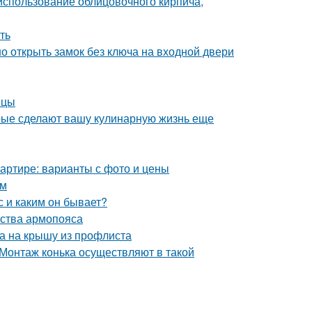
 использование облицовочного кирпича,
ть
о открыть замок без ключа на входной двери
ицы
орые сделают вашу кулинарную жизнь еще
квартире: варианты с фото и цены
ом
 и каким он бывает?
йства армопояса
ка на крышу из профлиста
Монтаж конька осуществляют в такой