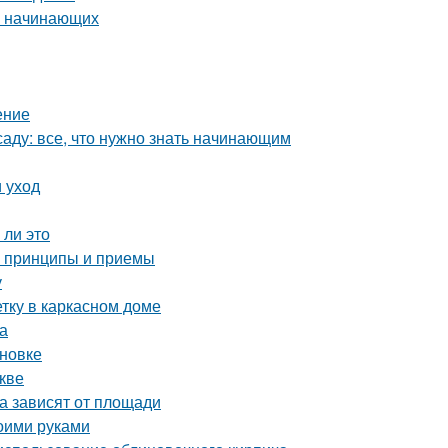
я начинающих
ение
аду: все, что нужно знать начинающим
 уход
 ли это
е принципы и приемы
у
тку в каркасном доме
а
ановке
кве
а зависят от площади
оими руками