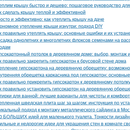
еплим крышу быстро и дешево: пошаговое руководство дл
к сделать крышу теплой и эффективной
осто и эффективно: как утеплить крышу на даче
ономное утепление крыши изнутри: подход DIY
к правильно утеплять крышу: основные ошибки и их устран
садка однолетних и многолетних флоксов семенами на расс
одам
псокартонный потолок в деревянном доме: выбор, монтаж и
к правильно закрепить гипсокартон к брусовой стене дома
епление гипсокартона на деревянную обрешетку: возможно
утренняя обрешетка каркасника под гипсокартон: основны
к правильно прикрепить гипсокартон к деревянному потолк
к правильно установить гипсокартон на деревянную обреше
тирки для ванной: лучшие варианты для чистоты и комфорт
епленная шведская плита шаг за шагом: инструкция по уст
икальный подход к монтажу металлического сайдинга в Мос
0 БОЛЬШИХ идей для маленького туалета. Тонкости дизайн
ильные и недорогие идеи для украшения стен в комнате св