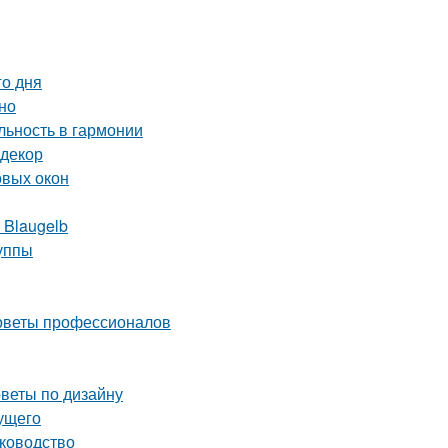
го дня
но
ьность в гармонии
 декор
овых окон
 Blaugelb
уппы
советы профессионалов
оветы по дизайну
дущего
уководство