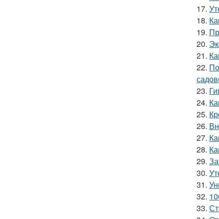
17.
Ут
18.
Ка
19.
Пр
20.
Эк
21.
Ка
22.
По
садов
23.
Ги
24.
Ка
25.
Кр
26.
Вн
27.
Ка
28.
Ка
29.
За
30.
Ут
31.
Ун
32.
10
33.
Ст