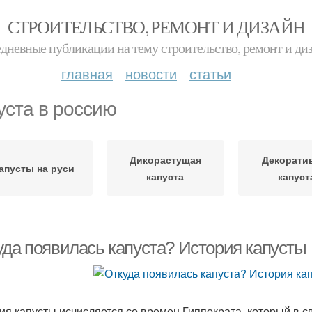
СТРОИТЕЛЬСТВО, РЕМОНТ И ДИЗАЙН
дневные публикации на тему строительство, ремонт и ди
главная
новости
статьи
уста в россию
Дикорастущая
Декорати
апусты на руси
капуста
капуст
уда появилась капуста? История капусты
ия капусты исчисляется со времен Гиппократа, который в с