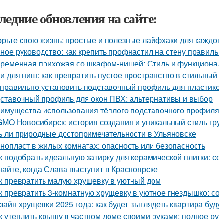
ледние обновления на сайте:
орьте свою жизнь: простые и полезные лайфхаки для каждо
ное руководство: как крепить профнастил на стену правиль
ременная прихожая со шкафом-нишей: Стиль и функционал
и для ниш: как превратить пустое пространство в стильный
 правильно установить подставочный профиль для пластик
ставочный профиль для окон ПВХ: альтернативы и выбор
имущества использования тёплого подставочного профиля
MO Новосибирск: история создания и уникальный стиль гр
ь ли природные достопримечательности в Ульяновске
нопласт в жилых комнатах: опасность или безопасность
к подобрать идеальную затирку для керамической плитки: 
найте, когда Слава выступит в Красноярске
к превратить малую хрущевку в уютный дом
к превратить 3-комнатную хрущевку в уютное гнездышко: с
зайн хрущевки 2025 года: как будет выглядеть квартира бу
к утеплить крышу в частном доме своими руками: полное р