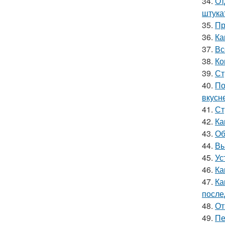
34.
От
штука
35.
Пр
36.
Ка
37.
Вс
38.
Ко
39.
Ст
40.
По
вкусн
41.
Ст
42.
Ка
43.
Об
44.
Вы
45.
Ус
46.
Ка
47.
Ка
после
48.
От
49.
Пе