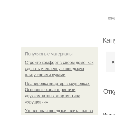
еже
Кап
Популярные материалы
К
Стройте комфорт в своем доме: как
сделать утепленную шведскую
плиту своими руками
Планировка квартир в хрущевках.
Основные характеристики
Отк
двухкомнатных квартир типа
«хрущевки»
Утепленная шведская плита шаг за
Истор