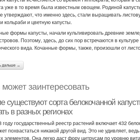
та уже в то время была известным овощем. Родиной капуст
е утверждают, что именно здесь, стали выращивать листову
и кольраби и цветную капусты.
ные формы капусты, начали культивировать древние земле
стровов. Поэтому, здесь, до сих пор встречаются в культу
ического вида. Кочанные формы, также, произошли от листо
ь дальше →
 может заинтересовать
ие существуют сорта белокочанной капуст
ать в разных регионах
8 году государственный реестр растений включает 432 бело
жет похвастаться никакой другой вид. Это не удивляет, вед
х элементов. Она легко даст фору цитрусам по уровню вита