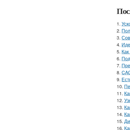
Пос
1.
Уск
2.
Пол
3.
Сов
4.
Иде
5.
Как
6.
Под
7.
Пре
8.
CAG
9.
Ест
10.
Пе
11.
Ка
12.
Уз
13.
Ка
14.
Ка
15.
Ди
16.
Ка