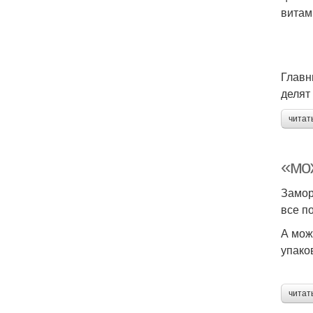
витам
Главн
делят 
читат
«мо
Замор
все п
А мож
упако
читат