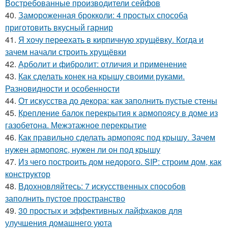
Востребованные производители сейфов
40.
Замороженная брокколи: 4 простых способа
приготовить вкусный гарнир
41.
Я хочу переехать в кирпичную хрущёвку. Когда и
зачем начали строить хрущёвки
42.
Арболит и фибролит: отличия и применение
43.
Как сделать конек на крышу своими руками.
Разновидности и особенности
44.
От искусства до декора: как заполнить пустые стены
45.
Крепление балок перекрытия к армопоясу в доме из
газобетона. Межэтажное перекрытие
46.
Как правильно сделать армопояс под крышу. Зачем
нужен армопояс, нужен ли он под крышу
47.
Из чего построить дом недорого. SIP: строим дом, как
конструктор
48.
Вдохновляйтесь: 7 искусственных способов
заполнить пустое пространство
49.
30 простых и эффективных лайфхаков для
улучшения домашнего уюта