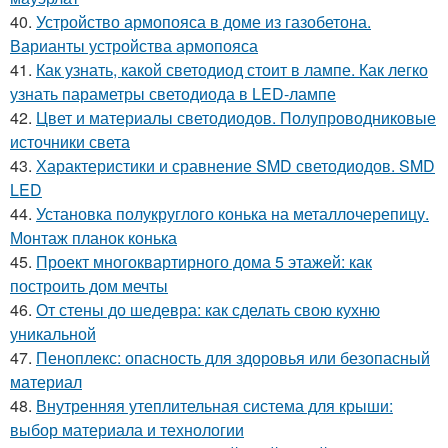
40.
Устройство армопояса в доме из газобетона.
Варианты устройства армопояса
41.
Как узнать, какой светодиод стоит в лампе. Как легко
узнать параметры светодиода в LED-лампе
42.
Цвет и материалы светодиодов. Полупроводниковые
источники света
43.
Характеристики и сравнение SMD светодиодов. SMD
LED
44.
Установка полукруглого конька на металлочерепицу.
Монтаж планок конька
45.
Проект многоквартирного дома 5 этажей: как
построить дом мечты
46.
От стены до шедевра: как сделать свою кухню
уникальной
47.
Пеноплекс: опасность для здоровья или безопасный
материал
48.
Внутренняя утеплительная система для крыши:
выбор материала и технологии