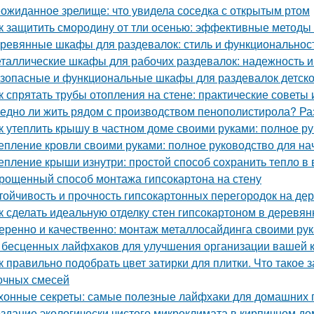
ожиданное зрелище: что увидела соседка с открытым ртом
к защитить смородину от тли осенью: эффективные методы
ревянные шкафы для раздевалок: стиль и функциональнос
таллические шкафы для рабочих раздевалок: надежность и
зопасные и функциональные шкафы для раздевалок детско
к спрятать трубы отопления на стене: практические советы 
едно ли жить рядом с производством пенополистирола? Ра
к утеплить крышу в частном доме своими руками: полное р
епление кровли своими руками: полное руководство для н
епление крыши изнутри: простой способ сохранить тепло в
рощенный способ монтажа гипсокартона на стену
тойчивость и прочность гипсокартонных перегородок на де
к сделать идеальную отделку стен гипсокартоном в деревя
еренно и качественно: монтаж металлосайдинга своими ру
 бесценных лайфхаков для улучшения организации вашей 
к правильно подобрать цвет затирки для плитки. Что такое 
очных смесей
хонные секреты: самые полезные лайфхаки для домашних 
здание экологически чистого микроклимата в кирпичном до