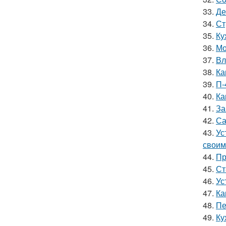
33.
Де
34.
Ст
35.
Ку
36.
Мо
37.
Вл
38.
Ка
39.
П-
40.
Ка
41.
За
42.
Са
43.
Ус
своим
44.
Пр
45.
Ст
46.
Ус
47.
Ка
48.
Пе
49.
Ку