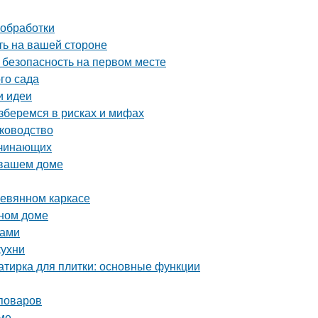
 обработки
ть на вашей стороне
 безопасность на первом месте
го сада
и идеи
зберемся в рисках и мифах
уководство
ачинающих
 вашем доме
ревянном каркасе
нном доме
ками
кухни
затирка для плитки: основные функции
поваров
ме