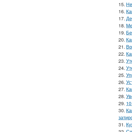
15.
Не
16.
Ка
17.
Де
18.
Ме
19.
Бе
20.
Ка
21.
Вр
22.
Ка
23.
Ут
24.
Ут
25.
Уп
26.
Ус
27.
Ка
28.
Ув
29.
10
30.
Ка
затир
31.
Ку
32.
Со