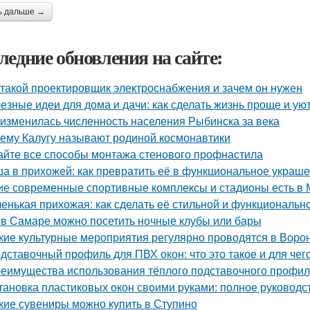
ь дальше →
ледние обновления на сайте:
 такой проектировщик электроснабжения и зачем он нужен
езные идеи для дома и дачи: как сделать жизнь проще и ую
 изменилась численность населения Рыбинска за века
ему Калугу называют родиной космонавтики
айте все способы монтажа стенового профнастила
а в прихожей: как превратить её в функциональное украш
ие современные спортивные комплексы и стадионы есть в 
енькая прихожая: как сделать её стильной и функциональн
 в Самаре можно посетить ночные клубы или бары
кие культурные мероприятия регулярно проводятся в Воро
дставочный профиль для ПВХ окон: что это такое и для чег
еимущества использования тёплого подставочного профил
тановка пластиковых окон своими руками: полное руковод
кие сувениры можно купить в Ступино