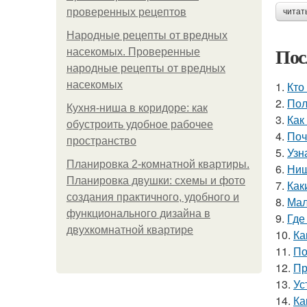
проверенных рецептов
читат
Народные рецепты от вредных
Пос
насекомых. Проверенные
народные рецепты от вредных
насекомых
1.
Кто
2.
Пол
Кухня-ниша в коридоре: как
3.
Как
обустроить удобное рабочее
4.
Поч
пространство
5.
Узн
Планировка 2-комнатной квартиры.
6.
Ниш
Планировка двушки: схемы и фото
7.
Как
создания практичного, удобного и
8.
Мал
функционального дизайна в
9.
Где
двухкомнатной квартире
10.
Ка
11.
По
12.
Пр
13.
Ус
14.
Ка