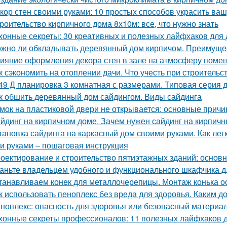
кор стен своими руками: 10 простых способов украсить ваш
роительство кирпичного дома 8х10м: все, что нужно знать
хонные секреты: 30 креативных и полезных лайфхаков для
жно ли обкладывать деревянный дом кирпичом. Преимуще
ияние оформления декора стен в зале на атмосферу поме
к сэкономить на отоплении дачи. Что учесть при строительс
49 Д планировка 3 комнатная с размерами. Типовая серия д
к обшить деревянный дом сайдингом. Виды сайдинга
мок на пластиковой двери не открывается: основные прич
йдинг на кирпичном доме. Зачем нужен сайдинг на кирпич
тановка сайдинга на каркасный дом своими руками. Как ле
и руками – пошаговая инструкция
оектирование и строительство пятиэтажных зданий: основ
аньте владельцем удобного и функционального шкафчика д
танавливаем конек для металлочерепицы. Монтаж конька о
к использовать пеноплекс без вреда для здоровья. Каким д
ноплекс: опасность для здоровья или безопасный материа
хонные секреты профессионалов: 11 полезных лайфхаков 