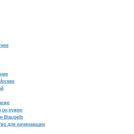
тнее
ение
Москве
ой
неже
о он нужен
я Blaugelb
ство для начинающих