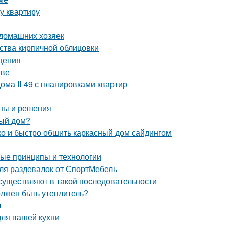
у квартиру
 домашних хозяек
ства кирпичной облицовки
щения
тве
ома II-49 с планировками квартир
ины и решения
ный дом?
гко и быстро обшить каркасный дом сайдингом
ные принципы и технологии
ля раздевалок от СпортМебель
существляют в такой последовательности
олжен быть утеплитель?
л
для вашей кухни