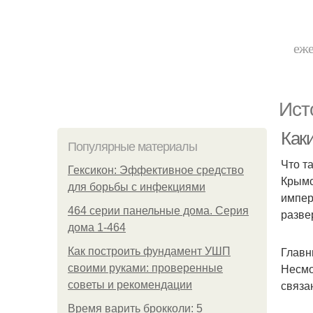
еже
Ист
Как
Популярные материалы
Что т
Гексикон: Эффективное средство
Крымс
для борьбы с инфекциями
импер
464 серии панельные дома. Серия
разве
дома 1-464
Главн
Как построить фундамент УШП
Несмо
своими руками: проверенные
связа
советы и рекомендации
Время варить брокколи: 5