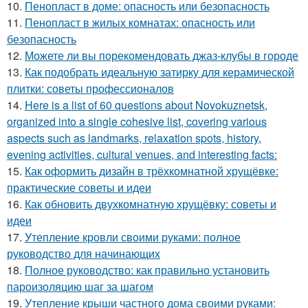
10.
Пенопласт в доме: опасность или безопасность
11.
Пенопласт в жилых комнатах: опасность или
безопасность
12.
Можете ли вы порекомендовать джаз-клубы в городе
13.
Как подобрать идеальную затирку для керамической
плитки: советы профессионалов
14.
Here is a list of 60 questions about Novokuznetsk,
organized into a single cohesive list, covering various
aspects such as landmarks, relaxation spots, history,
evening activities, cultural venues, and interesting facts:
15.
Как оформить дизайн в трёхкомнатной хрущёвке:
практические советы и идеи
16.
Как обновить двухкомнатную хрущёвку: советы и
идеи
17.
Утепление кровли своими руками: полное
руководство для начинающих
18.
Полное руководство: как правильно установить
пароизоляцию шаг за шагом
19.
Утепление крыши частного дома своими руками: