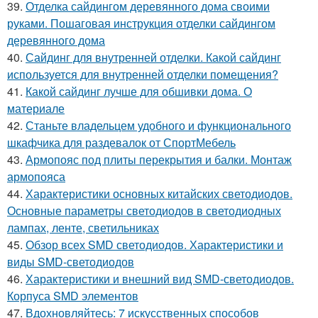
39.
Отделка сайдингом деревянного дома своими
руками. Пошаговая инструкция отделки сайдингом
деревянного дома
40.
Сайдинг для внутренней отделки. Какой сайдинг
используется для внутренней отделки помещения?
41.
Какой сайдинг лучше для обшивки дома. О
материале
42.
Станьте владельцем удобного и функционального
шкафчика для раздевалок от СпортМебель
43.
Армопояс под плиты перекрытия и балки. Монтаж
армопояса
44.
Характеристики основных китайских светодиодов.
Основные параметры светодиодов в светодиодных
лампах, ленте, светильниках
45.
Обзор всех SMD светодиодов. Характеристики и
виды SMD-светодиодов
46.
Характеристики и внешний вид SMD-светодиодов.
Корпуса SMD элементов
47.
Вдохновляйтесь: 7 искусственных способов