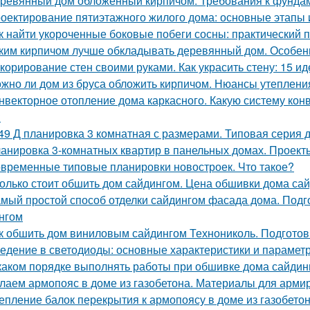
ревянный дом обложенный кирпичом. Требования к фунда
оектирование пятиэтажного жилого дома: основные этапы
к найти укороченные боковые побеги сосны: практический 
ким кирпичом лучше обкладывать деревянный дом. Особен
корирование стен своими руками. Как украсить стену: 15 ид
жно ли дом из бруса обложить кирпичом. Нюансы утеплени
нвекторное отопление дома каркасного. Какую систему кон
?
49 Д планировка 3 комнатная с размерами. Типовая серия д
анировка 3-комнатных квартир в панельных домах. Проект
временные типовые планировки новостроек. Что такое?
олько стоит обшить дом сайдингом. Цена обшивки дома са
мый простой способ отделки сайдингом фасада дома. Подг
нгом
к обшить дом виниловым сайдингом Технониколь. Подготов
едение в светодиоды: основные характеристики и парамет
каком порядке выполнять работы при обшивке дома сайдин
лаем армопояс в доме из газобетона. Материалы для арми
епление балок перекрытия к армопоясу в доме из газобет