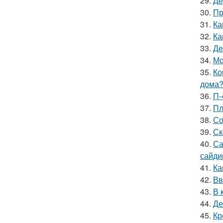
29.
Де
30.
Пр
31.
Ка
32.
Ка
33.
Де
34.
Мо
35.
Ко
дома
36.
П-
37.
Пл
38.
Со
39.
Ск
40.
Са
сайди
41.
Ка
42.
Вв
43.
В 
44.
Де
45.
Кр