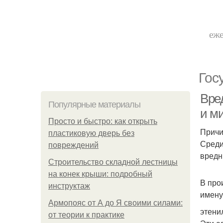
еже
Гос
Вре
Популярные материалы
и м
Просто и быстро: как открыть
Причи
пластиковую дверь без
Среди
повреждений
вредн
Строительство складной лестницы
на конек крыши: подробный
В про
инструктаж
имену
Армопояс от А до Я своими силами:
этени
от теории к практике