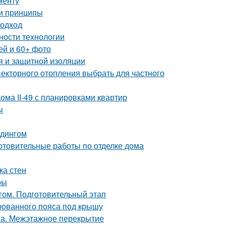
менту
 и принципы
подход
ности технологии
ей и 60+ фото
я и защитной изоляции
векторного отопления выбрать для частного
ома II-49 с планировками квартир
ы
йдингом
отовительные работы по отделке дома
ка стен
ры
гом. Подготовительный этап
рованного пояса под крышу
она. Межэтажное перекрытие