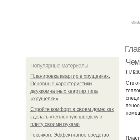
еже
Гла
Чем
Популярные материалы
пла
Планировка квартир в хрущевках.
Стекл
Основные характеристики
тепло
двухкомнатных квартир типа
специ
«хрущевки»
пеноо
Стройте комфорт в своем доме: как
помещ
сделать утепленную шведскую
плиту своими руками
Гексикон: Эффективное средство
Пласт