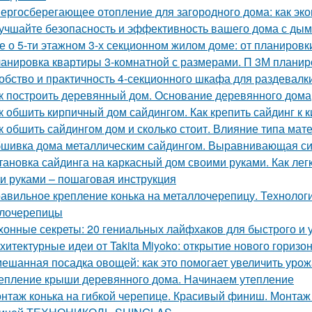
ергосберегающее отопление для загородного дома: как эко
учшайте безопасность и эффективность вашего дома с ды
е о 5-ти этажном 3-х секционном жилом доме: от планировк
анировка квартиры 3-комнатной с размерами. П 3М планир
обство и практичность 4-секционного шкафа для раздевалк
к построить деревянный дом. Основание деревянного дома
к обшить кирпичный дом сайдингом. Как крепить сайдинг к 
к обшить сайдингом дом и сколько стоит. Влияние типа мате
шивка дома металлическим сайдингом. Выравнивающая с
тановка сайдинга на каркасный дом своими руками. Как ле
и руками – пошаговая инструкция
авильное крепление конька на металлочерепицу. Технологи
лочерепицы
хонные секреты: 20 гениальных лайфхаков для быстрого и у
хитектурные идеи от Takita Miyoko: открытие нового горизо
ешанная посадка овощей: как это помогает увеличить уро
епление крыши деревянного дома. Начинаем утепление
нтаж конька на гибкой черепице. Красивый финиш. Монтаж к