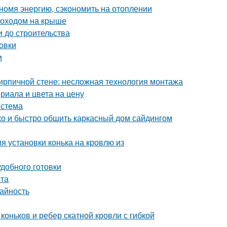
номя энергию, сэкономить на отоплении
моходом на крыше
и до строительства
овки
и
кирпичной стене: несложная технология монтажа
риала и цвета на цену
истема
гко и быстро обшить каркасный дом сайдингом
я установки конька на кровлю из
добного готовки
нта
жайность
оньков и ребер скатной кровли с гибкой