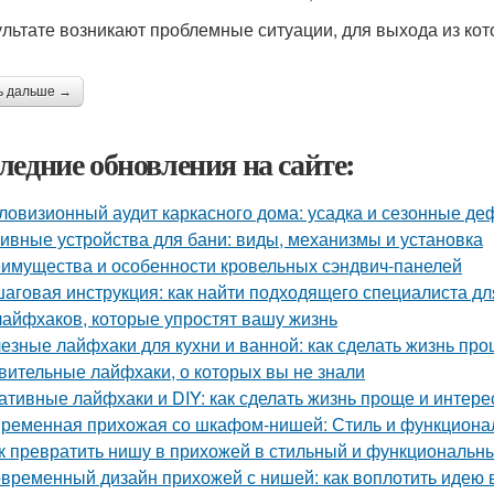
ультате возникают проблемные ситуации, для выхода из кот
ь дальше →
ледние обновления на сайте:
ловизионный аудит каркасного дома: усадка и сезонные д
ивные устройства для бани: виды, механизмы и установка
имущества и особенности кровельных сэндвич-панелей
аговая инструкция: как найти подходящего специалиста д
лайфхаков, которые упростят вашу жизнь
езные лайфхаки для кухни и ванной: как сделать жизнь пр
вительные лайфхаки, о которых вы не знали
ативные лайфхаки и DIY: как сделать жизнь проще и интере
ременная прихожая со шкафом-нишей: Стиль и функционал
к превратить нишу в прихожей в стильный и функциональн
временный дизайн прихожей с нишей: как воплотить идею 