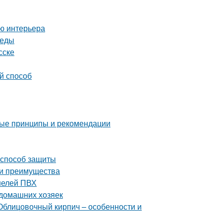
ию интерьера
реды
сске
й способ
ные принципы и рекомендации
 способ защиты
 и преимущества
нелей ПВХ
 домашних хозяек
Облицовочный кирпич – особенности и