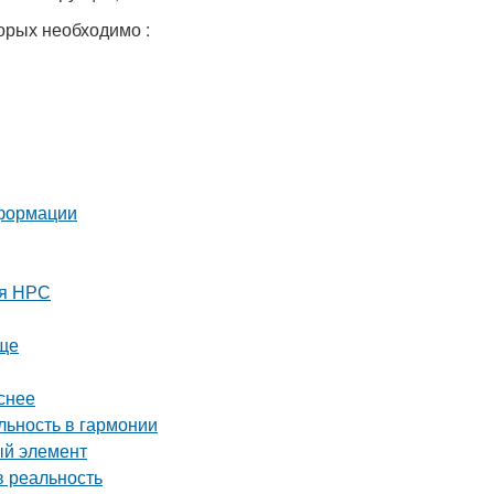
орых необходимо :
еформации
ля НРС
още
снее
ьность в гармонии
ый элемент
в реальность