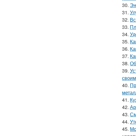
30.
Эн
31.
Ул
32.
Вс
33.
Пл
34.
Уд
35.
Ка
36.
Ка
37.
Ка
38.
Об
39.
Ус
своим
40.
Пр
метал
41.
Ку
42.
Ар
43.
См
44.
Ут
45.
Мо