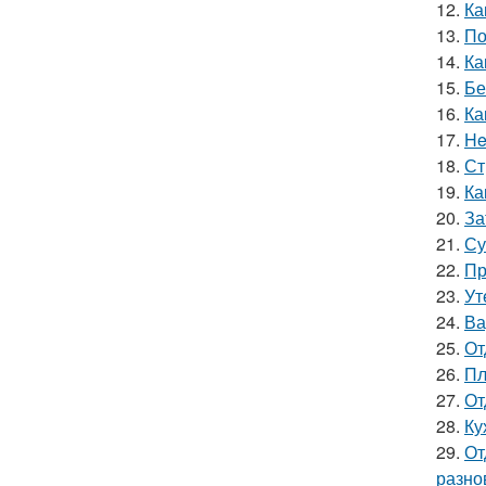
12.
Ка
13.
По
14.
Ка
15.
Бе
16.
Ка
17.
He
18.
Ст
19.
Ка
20.
За
21.
Су
22.
Пр
23.
Ут
24.
Ва
25.
От
26.
Пл
27.
От
28.
Ку
29.
От
разно