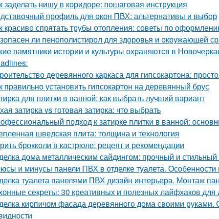
к заделать нишу в коридоре: пошаговая инструкция
дставочный профиль для окон ПВХ: альтернативы и выбор
к красиво спрятать трубы отопления: советы по оформлен
зопасен ли пенополистирол для здоровья и окружающей с
кие памятники истории и культуры охраняются в Новочерка
adlines:
роительство деревянного каркаса для гипсокартона: просто
к правильно установить гипсокартон на деревянный брус
тирка для плитки в ванной: как выбрать лучший вариант
хая затирка vs готовая затирка: что выбрать
офессиональный подход к затирке плитки в ванной: основ
епленная шведская плита: толщина и технология
рить брокколи в кастрюле: рецепт и рекомендации
делка дома металлическим сайдингом: прочный и стильный
юсы и минусы панели ПВХ в отделке туалета. Особенности
делка туалета панелями ПВХ дизайн интерьера. Монтаж па
хонные секреты: 30 креативных и полезных лайфхаков для
делка кирпичом фасада деревянного дома своими руками. 
видности