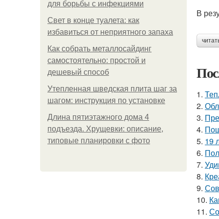
для борьбы с инфекциями
В рез
Свет в конце туалета: как
избавиться от неприятного запаха
читат
Как собрать металлосайдинг
самостоятельно: простой и
Пос
дешевый способ
Утепленная шведская плита шаг за
1.
Теп
шагом: инструкция по установке
2.
Обл
3.
Пре
Длина пятиэтажного дома 4
4.
Пош
подъезда. Хрущевки: описание,
5.
19 
типовые планировки с фото
6.
Пол
7.
Уди
8.
Кре
9.
Сов
10.
Ка
11.
Со