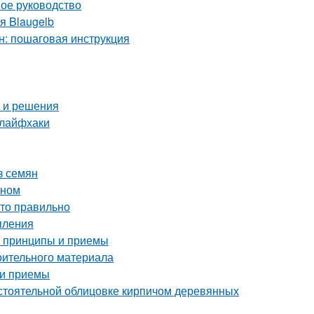
ное руководство
я Blaugelb
н: пошаговая инструкция
ы и решения
 лайфхаки
з семян
оном
это правильно
пления
е принципы и приемы
оительного материала
 и приемы
стоятельной облицовке кирпичом деревянных