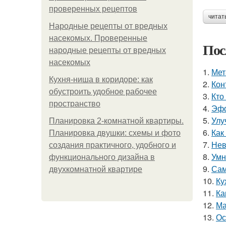
проверенных рецептов
читат
Народные рецепты от вредных
насекомых. Проверенные
Пос
народные рецепты от вредных
насекомых
1.
Мет
Кухня-ниша в коридоре: как
2.
Кон
обустроить удобное рабочее
3.
Кто
пространство
4.
Эфф
5.
Улу
Планировка 2-комнатной квартиры.
6.
Как
Планировка двушки: схемы и фото
7.
Нев
создания практичного, удобного и
8.
Умн
функционального дизайна в
9.
Сам
двухкомнатной квартире
10.
Ку
11.
Ка
12.
Ма
13.
Ос