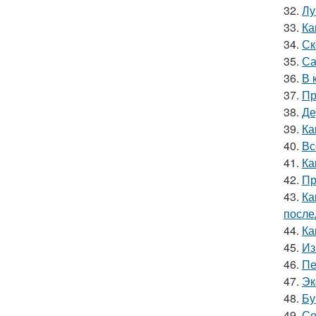
32.
Лу
33.
Ка
34.
Ск
35.
Са
36.
В 
37.
Пр
38.
Де
39.
Ка
40.
Вс
41.
Ка
42.
Пр
43.
Ка
после
44.
Ка
45.
Из
46.
Пе
47.
Эк
48.
Бу
49.
Се