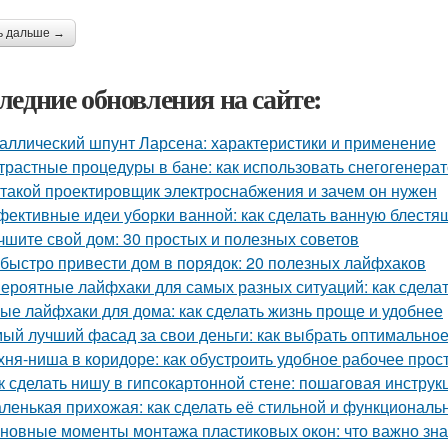
ь дальше →
ледние обновления на сайте:
аллический шпунт Ларсена: характеристики и применение
трастные процедуры в бане: как использовать снегогенера
 такой проектировщик электроснабжения и зачем он нужен
ективные идеи уборки ванной: как сделать ванную блестя
чшите свой дом: 30 простых и полезных советов
 быстро привести дом в порядок: 20 полезных лайфхаков
ероятные лайфхаки для самых разных ситуаций: как сдела
ые лайфхаки для дома: как сделать жизнь проще и удобнее
ый лучший фасад за свои деньги: как выбрать оптимально
хня-ниша в коридоре: как обустроить удобное рабочее прос
к сделать нишу в гипсокартонной стене: пошаговая инструк
ленькая прихожая: как сделать её стильной и функциональ
новные моменты монтажа пластиковых окон: что важно зна