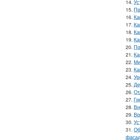
14.
Ус
15.
Пр
16.
Ка
17.
Ка
18.
Ка
19.
Ка
20.
По
21.
Ка
22.
Ми
23.
Ка
24.
Ур
25.
Де
26.
От
27.
Ги
28.
Вн
29.
Вр
30.
Ус
31.
Об
фасад