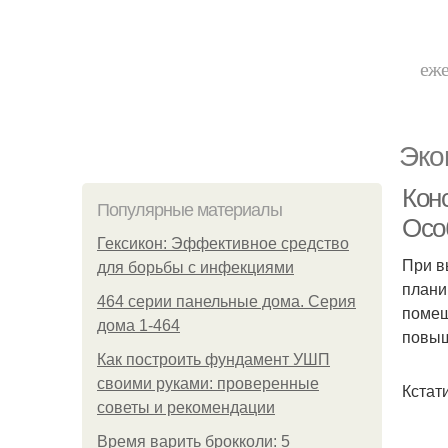
еже
Эко
Кон
Популярные материалы
Осо
Гексикон: Эффективное средство
При в
для борьбы с инфекциями
плани
464 серии панельные дома. Серия
помещ
дома 1-464
повыш
Как построить фундамент УШП
своими руками: проверенные
Кстат
советы и рекомендации
Время варить брокколи: 5