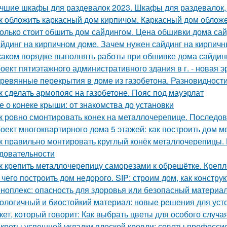
чшие шкафы для раздевалок 2023. Шкафы для раздевалок,
к обложить каркасный дом кирпичом. Каркасный дом облож
олько стоит обшить дом сайдингом. Цена обшивки дома са
йдинг на кирпичном доме. Зачем нужен сайдинг на кирпич
каком порядке выполнять работы при обшивке дома сайдин
оект пятиэтажного административного здания в г. - новая э
ревянные перекрытия в доме из газобетона. Разновидност
к сделать армопояс на газобетоне. Пояс под мауэрлат
е о конеке крыши: от знакомства до установки
к ровно смонтировать конек на металлочерепице. Последов
оект многоквартирного дома 5 этажей: как построить дом м
к правильно монтировать круглый конёк металлочерепицы. 
довательности
к крепить металлочерепицу саморезами к обрешётке. Креп
 чего построить дом недорого. SIP: строим дом, как констру
ноплекс: опасность для здоровья или безопасный материа
ологичный и биостойкий материал: новые решения для уст
кет, который говорит: Как выбрать цветы для особого случа
креты успешной укладки плоской кровли: советы професс