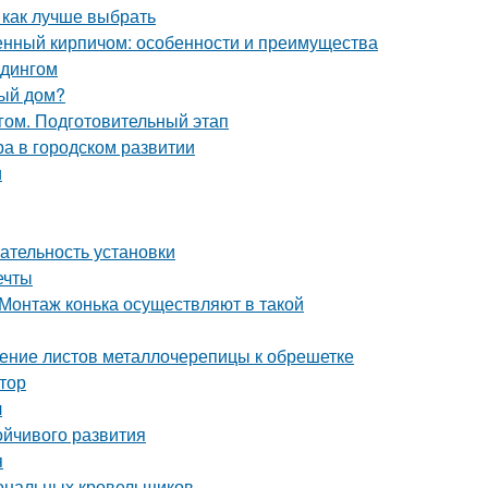
 как лучше выбрать
енный кирпичом: особенности и преимущества
йдингом
ный дом?
гом. Подготовительный этап
ра в городском развитии
и
ательность установки
ечты
Монтаж конька осуществляют в такой
ление листов металлочерепицы к обрешетке
ктор
л
ойчивого развития
я
иональных кровельщиков