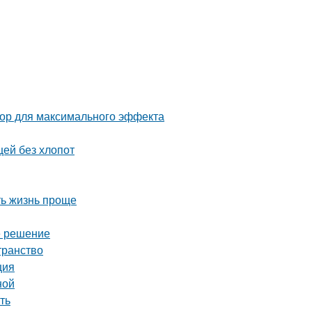
тор для максимального эффекта
щей без хлопот
ть жизнь проще
е решение
транство
ция
ной
ть