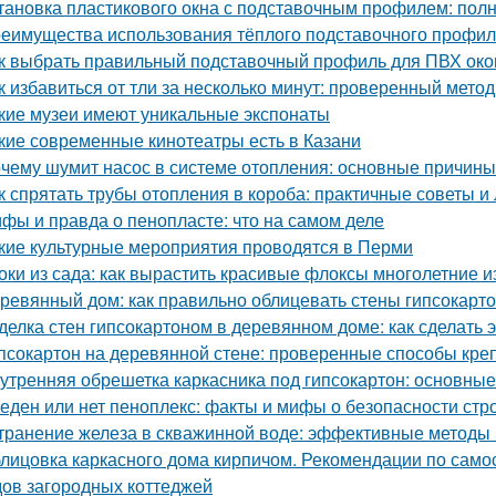
тановка пластикового окна с подставочным профилем: пол
еимущества использования тёплого подставочного профил
к выбрать правильный подставочный профиль для ПВХ око
к избавиться от тли за несколько минут: проверенный метод
кие музеи имеют уникальные экспонаты
кие современные кинотеатры есть в Казани
чему шумит насос в системе отопления: основные причин
к спрятать трубы отопления в короба: практичные советы и
фы и правда о пенопласте: что на самом деле
кие культурные мероприятия проводятся в Перми
оки из сада: как вырастить красивые флоксы многолетние и
ревянный дом: как правильно облицевать стены гипсокарт
делка стен гипсокартоном в деревянном доме: как сделать 
псокартон на деревянной стене: проверенные способы кре
утренняя обрешетка каркасника под гипсокартон: основны
еден или нет пеноплекс: факты и мифы о безопасности стр
транение железа в скважинной воде: эффективные методы
лицовка каркасного дома кирпичом. Рекомендации по само
ов загородных коттеджей