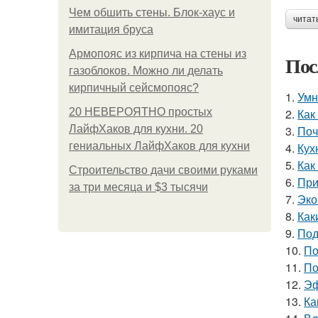
Чем обшить стены. Блок-хаус и
читат
имитация бруса
Армопояс из кирпича на стены из
Пос
газоблоков. Можно ли делать
кирпичный сейсмопояс?
1.
Умн
20 НЕВЕРОЯТНО простых
2.
Как
ЛайфХаков для кухни. 20
3.
Поч
гениальных ЛайфХаков для кухни
4.
Кух
5.
Как
Строительство дачи своими руками
6.
При
за три месяца и $3 тысячи
7.
Эко
8.
Как
9.
Под
10.
По
11.
По
12.
Эф
13.
Ка