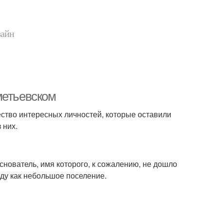
зайн
метьевском
ество интересных личностей, которые оставили
 них.
снователь, имя которого, к сожалению, не дошло
оду как небольшое поселение.