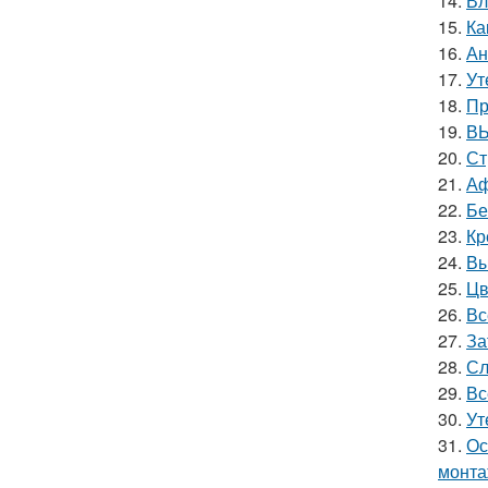
14.
Вл
15.
Ка
16.
Ан
17.
Ут
18.
Пр
19.
ВЫ
20.
Ст
21.
Аф
22.
Бе
23.
Кр
24.
Вы
25.
Цв
26.
Вс
27.
За
28.
Сл
29.
Вс
30.
Ут
31.
Ос
монта