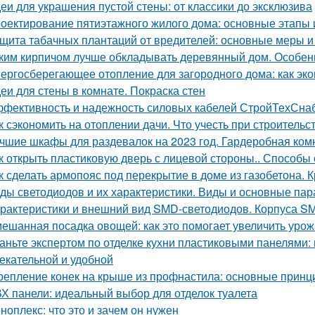
еи для украшения пустой стены: от классики до эксклюзива
оектирование пятиэтажного жилого дома: основные этапы
щита табачных плантаций от вредителей: основные меры 
ким кирпичом лучше обкладывать деревянный дом. Особен
ергосберегающее отопление для загородного дома: как эко
еи для стены в комнате. Покраска стен
фективность и надежность силовых кабелей СтройТехСна
к сэкономить на отоплении дачи. Что учесть при строительс
чшие шкафы для раздевалок на 2023 год. Гардеробная ком
к открыть пластиковую дверь с лицевой стороны.. Способы
к сделать армопояс под перекрытие в доме из газобетона.
ды светодиодов и их характеристики. Виды и основные па
рактеристики и внешний вид SMD-светодиодов. Корпуса S
ешанная посадка овощей: как это помогает увеличить уро
аньте экспертом по отделке кухни пластиковыми панелями:
екательной и удобной
репление конек на крыше из профнастила: основные принц
Х панели: идеальный выбор для отделок туалета
ноплекс: что это и зачем он нужен