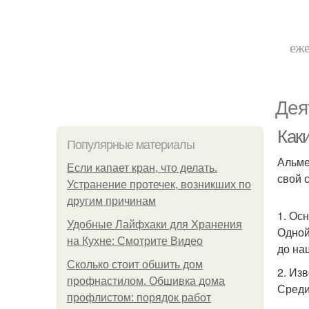
еже
Дея
Как
Популярные материалы
Альме
Если капает кран, что делать.
свой 
Устранение протечек, возникших по
другим причинам
1. Ос
Удобные Лайфхаки для Хранения
Одной
на Кухне: Смотрите Видео
до на
Сколько стоит обшить дом
2. Из
профнастилом. Обшивка дома
Среди
профлистом: порядок работ