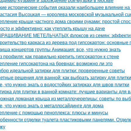
адимир Кузьмин и зарождение рок-музыки в Москве
кие исторические события оказали наибольшее влияние на
астасия Высоцкая — королева московской музыкальной с
епление крыши частного дома своими руками: простой спос
осто и эффективно: как утеплить крышу на даче
РАЩИВАНИЕ МЕТЕЛЬЧАТЫХ флоксов из семян: эффектив
роительство каркаса из дерева под гипсокартон: основные
иша концертов группы Анимация: все, что нужно знать
з профиля: как правильно крепить гипсокартон к стене
епление гипсокартона на бревнах: возможно ли это
бор идеальной затирки для плитки: проверенные советы
етные решения для ванной: как выбрать затирку для плитк
е, что нужно знать о водостойких затирках для швов плитки
тирка для плитки в ванной комнате: лучшие варианты для 
ожная ломаная крыша из металлочерепицы: советы по выб
е, что нужно знать о металлосайдинге для дома
епление с помощью пеноплекса: плюсы и минусы
обенности отделки туалета пластиковыми панелями. Отделк
жу