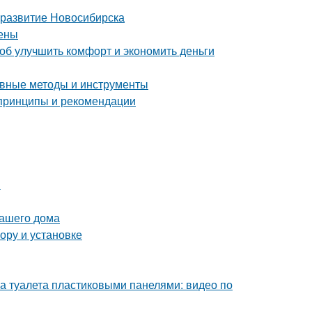
 развитие Новосибирска
цены
об улучшить комфорт и экономить деньги
ные методы и инструменты
 принципы и рекомендации
и
вашего дома
ору и установке
а туалета пластиковыми панелями: видео по