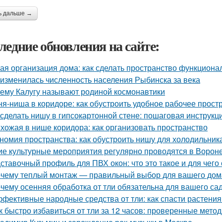
ь дальше →
ледние обновления на сайте:
ая организация дома: как сделать пространство функцион
 изменилась численность населения Рыбинска за века
ему Калугу называют родиной космонавтики
ня-ниша в коридоре: как обустроить удобное рабочее прост
 сделать нишу в гипсокартонной стене: пошаговая инструкц
хожая в нише коридора: как организовать пространство
номия пространства: как обустроить нишу для холодильник
ие культурные мероприятия регулярно проводятся в Ворон
ставочный профиль для ПВХ окон: что это такое и для чего
чему теплый монтаж — правильный выбор для вашего дом
чему осенняя обработка от тли обязательна для вашего са
фективные народные средства от тли: как спасти растения
к быстро избавиться от тли за 12 часов: проверенные мето