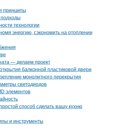
 и принципы
и подходы
ности технологии
номя энергию, сэкономить на отоплении
бжения
тве
ната — делаем проект
 открытия балконной пластиковой двери
 Крепление монолитного перекрытия
раметры светодиодов
MD элементов
жайность
 простой способ сделать вашу кухню
ипы и инструменты