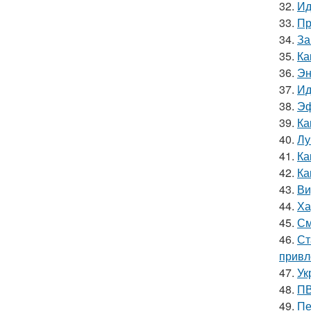
32.
Ид
33.
Пр
34.
За
35.
Ка
36.
Эн
37.
Ид
38.
Эф
39.
Ка
40.
Лу
41.
Ка
42.
Ка
43.
Ви
44.
Ха
45.
См
46.
Ст
привл
47.
Ук
48.
ПВ
49.
Пе