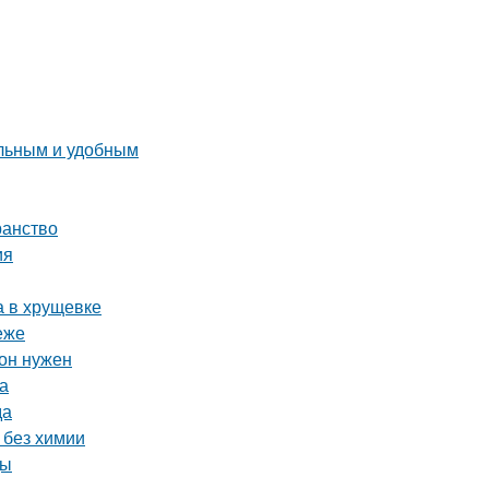
альным и удобным
ранство
ия
а в хрущевке
еже
 он нужен
а
да
 без химии
ды