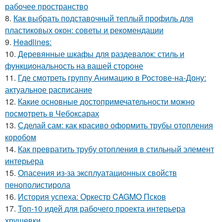
рабочее пространство
8.
Как выбрать подставочный теплый профиль для
пластиковых окон: советы и рекомендации
9.
Headlines:
10.
Деревянные шкафы для раздевалок: стиль и
функциональность на вашей стороне
11.
Где смотреть группу Анимацию в Ростове-на-Дону:
актуальное расписание
12.
Какие основные достопримечательности можно
посмотреть в Чебоксарах
13.
Сделай сам: как красиво оформить трубы отопления
коробом
14.
Как превратить трубу отопления в стильный элемент
интерьера
15.
Опасения из-за эксплуатационных свойств
пенополистирола
16.
История успеха: Оркестр CAGMO Псков
17.
Топ-10 идей для рабочего проекта интерьера
хрущевки