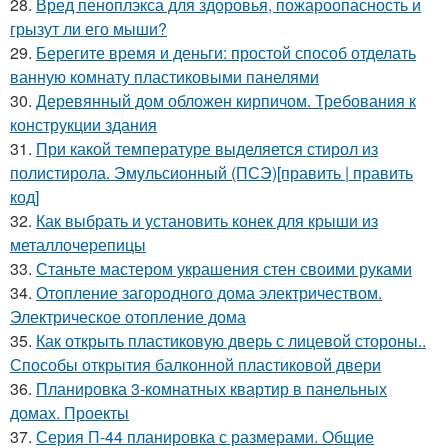
28.
Вред пеноплэкса для здоровья, пожароопасность и
грызут ли его мыши?
29.
Берегите время и деньги: простой способ отделать
ванную комнату пластиковыми панелями
30.
Деревянный дом обложен кирпичом. Требования к
конструкции здания
31.
При какой температуре выделяется стирол из
полистирола. Эмульсионный (ПСЭ)[править | править
код]
32.
Как выбрать и установить конек для крыши из
металлочерепицы
33.
Станьте мастером украшения стен своими руками
34.
Отопление загородного дома электричеством.
Электрическое отопление дома
35.
Как открыть пластиковую дверь с лицевой стороны..
Способы открытия балконной пластиковой двери
36.
Планировка 3-комнатных квартир в панельных
домах. Проекты
37.
Серия П-44 планировка с размерами. Общие