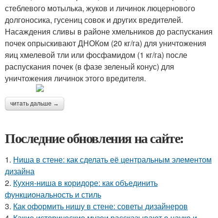
стеблевого мотылька, жуков и личинок люцернового
долгоносика, гусениц совок и других вредителей.
Насаждения сливы в районе хмельников до распускания
почек опрыскивают ДНОКом (20 кг/га) для уничтожения
яиц хмелевой тли или фосфамидом (1 кг/га) после
распускания почек (в фазе зеленый конус) для
уничтожения личинок этого вредителя.
читать дальше →
Последние обновления на сайте:
1.
Ниша в стене: как сделать её центральным элементом
дизайна
2.
Кухня-ниша в коридоре: как объединить
функциональность и стиль
3.
Как оформить нишу в стене: советы дизайнеров
4.
Какие исторические музеи рассказывают о науке и