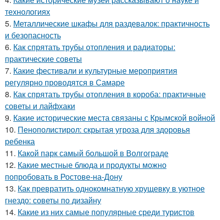
технологиях
5.
Металлические шкафы для раздевалок: практичность
и безопасность
6.
Как спрятать трубы отопления и радиаторы:
практические советы
7.
Какие фестивали и культурные мероприятия
регулярно проводятся в Самаре
8.
Как спрятать трубы отопления в короба: практичные
советы и лайфхаки
9.
Какие исторические места связаны с Крымской войной
10.
Пенополистирол: скрытая угроза для здоровья
ребенка
11.
Какой парк самый большой в Волгограде
12.
Какие местные блюда и продукты можно
попробовать в Ростове-на-Дону
13.
Как превратить однокомнатную хрущевку в уютное
гнездо: советы по дизайну
14.
Какие из них самые популярные среди туристов