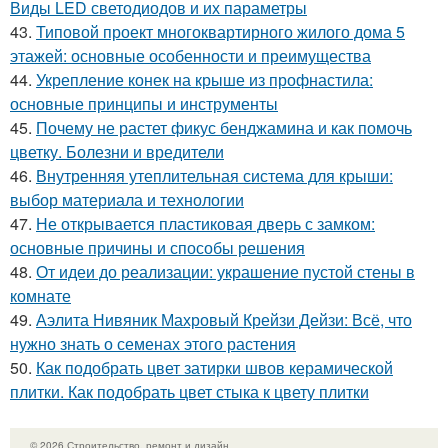
Виды LED светодиодов и их параметры
43.
Типовой проект многоквартирного жилого дома 5
этажей: основные особенности и преимущества
44.
Укрепление конек на крыше из профнастила:
основные принципы и инструменты
45.
Почему не растет фикус бенджамина и как помочь
цветку. Болезни и вредители
46.
Внутренняя утеплительная система для крыши:
выбор материала и технологии
47.
Не открывается пластиковая дверь с замком:
основные причины и способы решения
48.
От идеи до реализации: украшение пустой стены в
комнате
49.
Аэлита Нивяник Махровый Крейзи Дейзи: Всё, что
нужно знать о семенах этого растения
50.
Как подобрать цвет затирки швов керамической
плитки. Как подобрать цвет стыка к цвету плитки
© 2026 Строительство, ремонт и дизайн