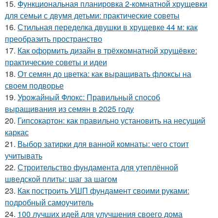
15.
Функциональная планировка 2-комнатной хрущевки
для семьи с двумя детьми: практические советы
16.
Стильная переделка двушки в хрущевке 44 м: как
преобразить пространство
17.
Как оформить дизайн в трёхкомнатной хрущёвке:
практические советы и идеи
18.
От семян до цветка: как выращивать флоксы на
своем подворье
19.
Урожайный Флокс: Правильный способ
выращивания из семян в 2025 году
20.
Гипсокартон: как правильно установить на несущий
каркас
21.
Выбор затирки для ванной комнаты: чего стоит
учитывать
22.
Строительство фундамента для утеплённой
шведской плиты: шаг за шагом
23.
Как построить УШП фундамент своими руками:
подробный самоучитель
24.
100 лучших идей для улучшения своего дома