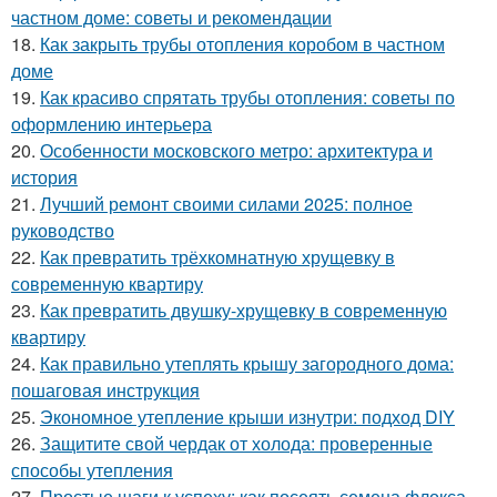
частном доме: советы и рекомендации
18.
Как закрыть трубы отопления коробом в частном
доме
19.
Как красиво спрятать трубы отопления: советы по
оформлению интерьера
20.
Особенности московского метро: архитектура и
история
21.
Лучший ремонт своими силами 2025: полное
руководство
22.
Как превратить трёхкомнатную хрущевку в
современную квартиру
23.
Как превратить двушку-хрущевку в современную
квартиру
24.
Как правильно утеплять крышу загородного дома:
пошаговая инструкция
25.
Экономное утепление крыши изнутри: подход DIY
26.
Защитите свой чердак от холода: проверенные
способы утепления
27.
Простые шаги к успеху: как посеять семена флокса