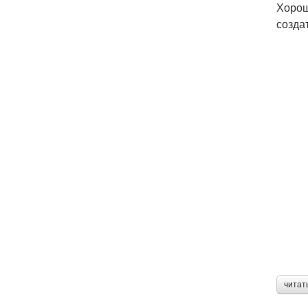
Хорош
созда
читат