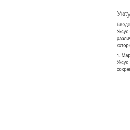
Уксу
Введ
Уксус
разли
котор
1. Ма
Уксус
сохра