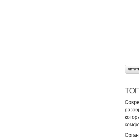
читат
ТОП
Совре
разоб
котор
комфо
Орган