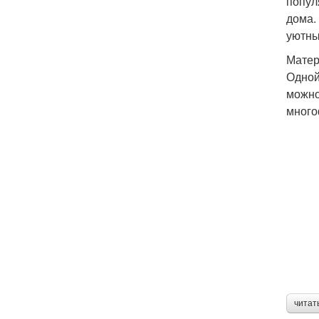
попул
дома.
уютны
Матер
Одной
можно
много
читат