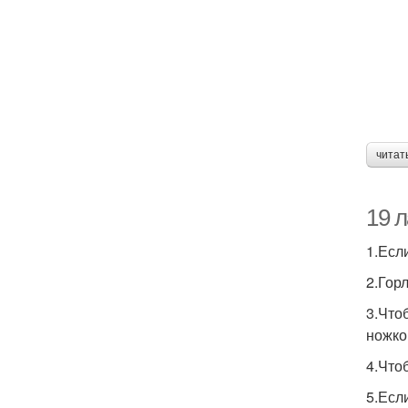
читат
19 
1.Есл
2.Гор
3.Что
ножко
4.Что
5.Есл