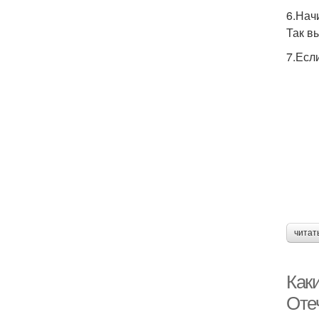
6.Нач
Так в
7.Есл
читат
Как
Оте