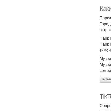
Как
Парки
Город
аттра
Парк 
Парк 
зимой
Музеи
Музей
семей
читат
Tik
Совре