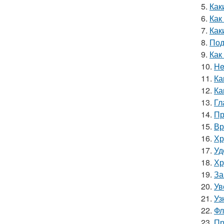
5.
Как
6.
Как
7.
Как
8.
Под
9.
Как
10.
He
11.
Ка
12.
Ка
13.
Гл
14.
Пр
15.
Вр
16.
Хр
17.
Уд
18.
Хр
19.
За
20.
Ув
21.
Уз
22.
Фл
23.
Пр