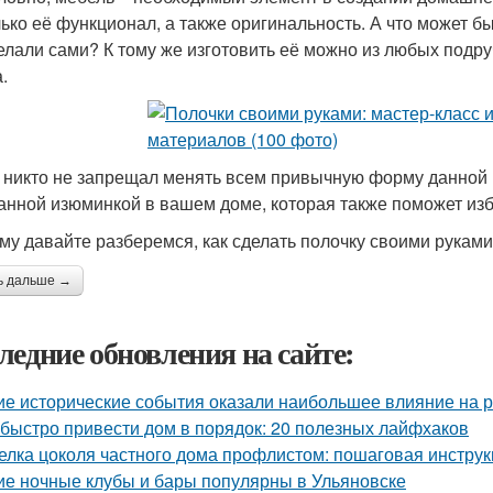
лько её функционал, а также оригинальность. А что может б
елали сами? К тому же изготовить её можно из любых подру
.
 никто не запрещал менять всем привычную форму данной 
анной изюминкой в вашем доме, которая также поможет изб
му давайте разберемся, как сделать полочку своими руками
ь дальше →
ледние обновления на сайте:
ие исторические события оказали наибольшее влияние на р
 быстро привести дом в порядок: 20 полезных лайфхаков
елка цоколя частного дома профлистом: пошаговая инстру
ие ночные клубы и бары популярны в Ульяновске