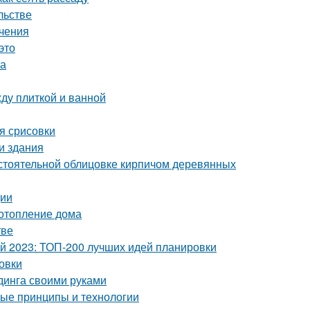
льстве
ичения
это
ка
ду плиткой и ванной
я срисовки
и здания
стоятельной облицовке кирпичом деревянных
ции
 отопление дома
тве
ой 2023: ТОП-200 лучших идей планировки
овки
динга своими руками
ные принципы и технологии