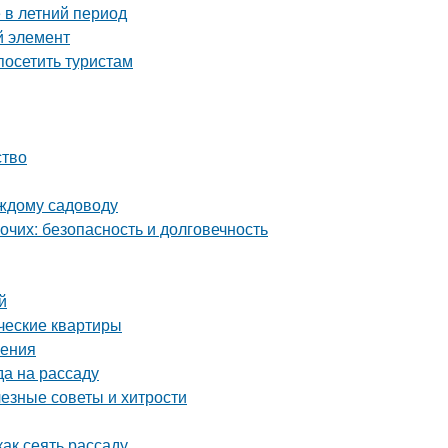
 в летний период
й элемент
осетить туристам
ство
аждому садоводу
чих: безопасность и долговечность
й
ческие квартиры
ления
да на рассаду
лезные советы и хитрости
ак сеять рассаду