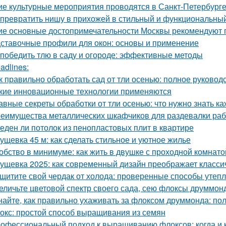
ие культурные мероприятия проводятся в Санкт-Петербурге
 превратить нишу в прихожей в стильный и функциональны
ие основные достопримечательности Москвы рекомендуют п
ставочные профили для окон: основы и применение
 победить тлю в саду и огороде: эффективные методы
adlines:
к правильно обработать сад от тли осенью: полное руковод
кие инновационные технологии применяются
авные секреты обработки от тли осенью: что нужно знать к
еимущества металлических шкафчиков для раздевалки рабо
еден ли потолок из пенопластовых плит в квартире
ущевка 45 м: как сделать стильное и уютное жилье
обство в минимуме: как жить в двушке с проходной комнато
ущевка 2025: как современный дизайн преображает класси
щитите свой чердак от холода: проверенные способы утеп
еличьте цветовой спектр своего сада, сею флоксы друммон
найте, как правильно ухаживать за флоксом друммонда: по
окс: простой способ выращивания из семян
офессиональный подход к выращиванию флоксов: когда и к