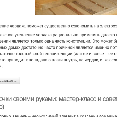
ение чердака поможет существенно сэкономить на электроэ
ексное утепление чердака рационально применять далеко н
ении является только одна часть конструкции. Это может б
тных домах достаточно часто причиной является именно пот
таточно толстый слой теплоизоляции (или же и вовсе – ее о
 это приводит к попаданию влаги внутрь, на чердак, и, как 
и.
ь дальше →
очки своими руками: мастер-класс и сове
о)
ловно, мебель – необходимый элемент в создании домашне