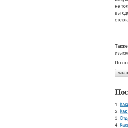
не то
вы сд
стекла
Также
изыск
Поэто
читат
Пос
1.
Как
2.
Как
3.
Отд
4.
Как