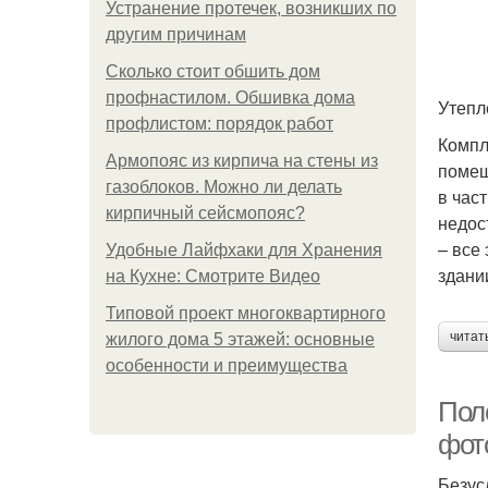
Устранение протечек, возникших по
другим причинам
Сколько стоит обшить дом
профнастилом. Обшивка дома
Утепл
профлистом: порядок работ
Компл
Армопояс из кирпича на стены из
помещ
газоблоков. Можно ли делать
в час
кирпичный сейсмопояс?
недос
– все
Удобные Лайфхаки для Хранения
здани
на Кухне: Смотрите Видео
Типовой проект многоквартирного
читат
жилого дома 5 этажей: основные
особенности и преимущества
Пол
фот
Безус