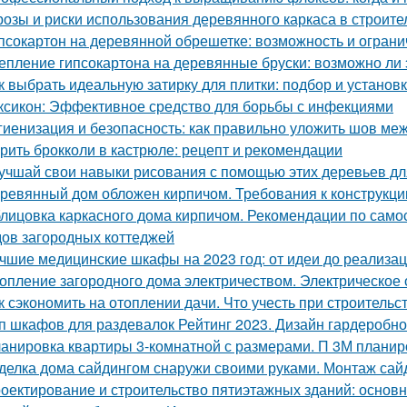
розы и риски использования деревянного каркаса в строите
псокартон на деревянной обрешетке: возможность и огран
епление гипсокартона на деревянные бруски: возможно ли 
к выбрать идеальную затирку для плитки: подбор и установ
ксикон: Эффективное средство для борьбы с инфекциями
гиенизация и безопасность: как правильно уложить шов меж
рить брокколи в кастрюле: рецепт и рекомендации
учшай свои навыки рисования с помощью этих деревьев дл
ревянный дом обложен кирпичом. Требования к конструкци
лицовка каркасного дома кирпичом. Рекомендации по само
ов загородных коттеджей
чшие медицинские шкафы на 2023 год: от идеи до реализа
опление загородного дома электричеством. Электрическое
к сэкономить на отоплении дачи. Что учесть при строительс
п шкафов для раздевалок Рейтинг 2023. Дизайн гардеробн
анировка квартиры 3-комнатной с размерами. П 3М планир
делка дома сайдингом снаружи своими руками. Монтаж сай
оектирование и строительство пятиэтажных зданий: основ