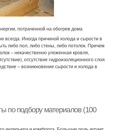
нергии, потраченной на обогрев дома
е всегда. Иногда причиной холода и сырости в
ыть либо пол, либо стены, либо потолок. Причем
олок – некачественно уложенная кровля,
тсутствие), отсутствие гидроизоляционного слоя
следствие – возникновение сырости и холода в
ты по подбору материалов (100
го интерьера и комфорта. Большую роль играет