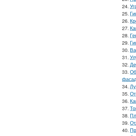
24.
Уг
25.
Ги
26.
Кр
27.
Ка
28.
Ге
29.
Ги
30.
Ва
31.
Ул
32.
Де
33.
Об
фасад
34.
Лу
35.
От
36.
Ка
37.
То
38.
Пл
39.
От
40.
Пр