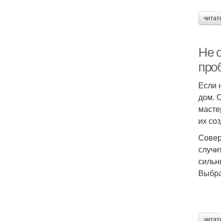
читат
Не 
про
Если 
дом. 
масте
их со
Совер
случи
сильн
Выбра
читат