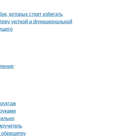
ок, которых стоит избегать
ртиру уютной и функциональной
дущего
пления
труктаж
 руками
вильно
моучитель
а обрешетку