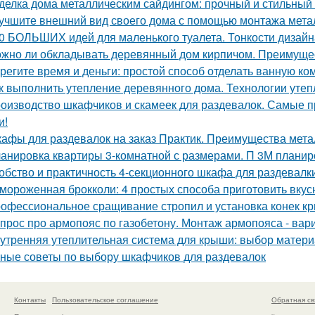
делка дома металлическим сайдингом: прочный и стильный
учшите внешний вид своего дома с помощью монтажа метал
0 БОЛЬШИХ идей для маленького туалета. Тонкости дизайн
жно ли обкладывать деревянный дом кирпичом. Преимуще
регите время и деньги: простой способ отделать ванную к
к выполнить утепление деревянного дома. Технологии уте
оизводство шкафчиков и скамеек для раздевалок. Самые 
и!
афы для раздевалок на заказ Практик. Преимущества мет
анировка квартиры 3-комнатной с размерами. П 3М планир
обство и практичность 4-секционного шкафа для раздевалк
мороженная брокколи: 4 простых способа приготовить вкус
офессиональное сращивание стропил и установка конек к
прос про армопояс по газобетону. Монтаж армопояса - вар
утренняя утеплительная система для крыши: выбор матери
ные советы по выбору шкафчиков для раздевалок
Контакты
Пользовательское соглашение
Обратная св