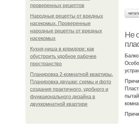
проверенных рецептов
читат
Народные рецепты от вредных
насекомых. Проверенные
народные рецепты от вредных
Не 
насекомых
плас
Кухня-ниша в коридоре: как
Балко
обустроить удобное рабочее
Особо
пространство
устра
Планировка 2-комнатной квартиры.
Причи
Планировка двушки: схемы и фото
Пласт
создания практичного, удобного и
пытай
функционального дизайна в
комна
двухкомнатной квартире
Причи