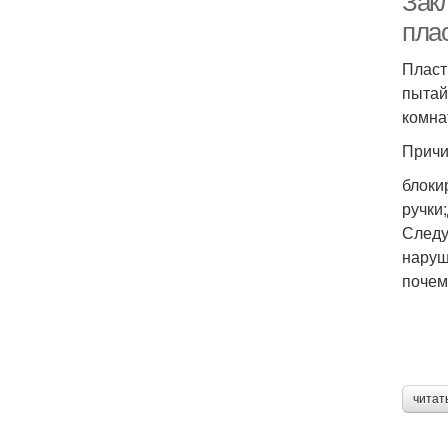
Зак
пла
Пласт
пытай
комна
Причи
блоки
ручки
Следу
наруш
почем
читат