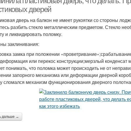
линила пластиковая дверь, что делать. П
стиковых дверей
иковая дверь на балкон не имеет рукоятки со стороны лодж
тесь разбить стекло металлическим предметом. Стекло нео
ту и ликвидировать поломку.
ны заклинивания:
ровка замка при положении «проветривание»;срабатывание
;деформация или перекос конструкции;мерзлый конденсат м
ет понимать, что поломка может происходить не от неправ
ении запорного механизма или деформации дверной коробк
у сломался механизм функционирования дверного полотна
ь дальше →