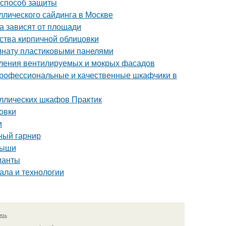
 способ защиты
лического сайдинга в Москве
а зависят от площади
ства кирпичной облицовки
омнату пластиковыми панелями
пления вентилируемых и мокрых фасадов
профессиональные и качественные шкафчики в
аллических шкафов Практик
овки
и
ный гарнир
рыши
ианты
ала и технологии
язь