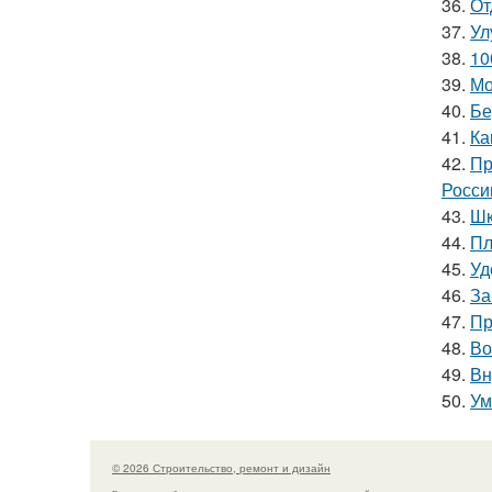
36.
От
37.
Ул
38.
10
39.
Мо
40.
Бе
41.
Ка
42.
Пр
Росси
43.
Шк
44.
Пл
45.
Уд
46.
За
47.
Пр
48.
Во
49.
Вн
50.
Ум
© 2026 Строительство, ремонт и дизайн