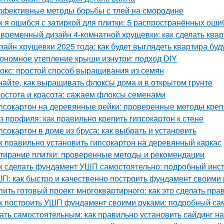
фективные методы борьбы с тлей на смородине
к я ошибся с затиркой для плитки: 5 распространённых ошиб
временный дизайн 4-комнатной хрущевки: как сделать ква
зайн хрущевки 2025 года: как будет выглядеть квартира бу
ономное утепление крыши изнутри: подход DIY
окс: простой способ выращивания из семян
найте, как выращивать флоксы дома и в открытом грунте
остота и красота: сажаем флоксы семенами
псокартон на деревянные рейки: проверенные методы кре
з профиля: как правильно крепить гипсокартон к стене
псокартон в доме из бруса: как выбрать и установить
к правильно установить гипсокартон на деревянный каркас
тирание плитки: проверенные методы и рекомендации
к сделать фундамент УШП самостоятельно: подробный инс
П: как быстро и качественно построить фундамент своими
пить готовый проект многоквартирного: как это сделать пра
к построить УШП фундамент своими руками: подробный са
ать самостоятельным: как правильно установить сайдинг н