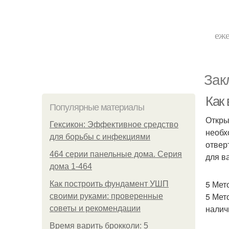
еже
Зак
Как
Популярные материалы
Откры
Гексикон: Эффективное средство
необх
для борьбы с инфекциями
отвер
464 серии панельные дома. Серия
для в
дома 1-464
5 Ме
Как построить фундамент УШП
5 Мет
своими руками: проверенные
налич
советы и рекомендации
Время варить брокколи: 5