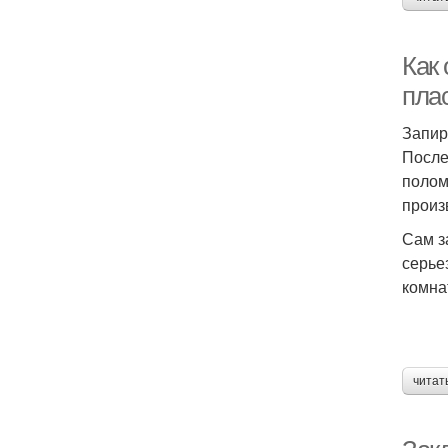
Как
пла
Запир
После
полом
произ
Сам з
серье
комна
читат