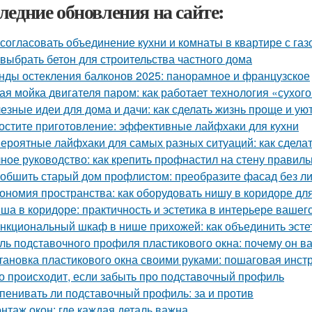
ледние обновления на сайте:
 согласовать объединение кухни и комнаты в квартире с газ
 выбрать бетон для строительства частного дома
нды остекления балконов 2025: панорамное и французское
ая мойка двигателя паром: как работает технология «сухог
езные идеи для дома и дачи: как сделать жизнь проще и ую
остите приготовление: эффективные лайфхаки для кухни
ероятные лайфхаки для самых разных ситуаций: как сдела
ное руководство: как крепить профнастил на стену правиль
 обшить старый дом профлистом: преобразите фасад без л
ономия пространства: как оборудовать нишу в коридоре дл
ша в коридоре: практичность и эстетика в интерьере вашег
нкциональный шкаф в нише прихожей: как объединить эстет
ль подставочного профиля пластикового окна: почему он в
тановка пластикового окна своими руками: пошаговая инст
о происходит, если забыть про подставочный профиль
пенивать ли подставочный профиль: за и против
нтаж окон: где каждая деталь важна