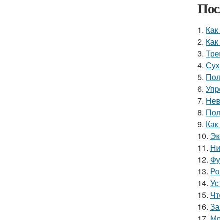
Пос
1.
Как
2.
Как
3.
Тре
4.
Сух
5.
Пол
6.
Упр
7.
Нев
8.
Пол
9.
Как
10.
Эк
11.
Ни
12.
Фу
13.
Ро
14.
Ус
15.
Чт
16.
За
17.
Мо