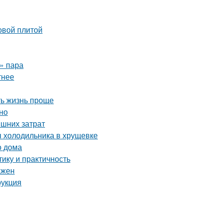
овой плитой
о» пара
тнее
ть жизнь проще
но
ишних затрат
я холодильника в хрущевке
о дома
ику и практичность
ажен
рукция