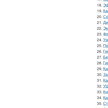
18.
Эф
19.
Ка
20.
Со
21.
Ди
22.
Эк
23.
Фл
24.
Уз
25.
Пр
26.
Ги
27.
Бе
28.
Ги
29.
Ка
30.
За
31.
Ка
32.
УШ
33.
Ку
34.
Ка
35.
Ст