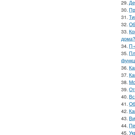
29.
Де
30.
Пр
31.
Ти
32.
Об
33.
Ко
дома
34.
П-
35.
Пл
функц
36.
Ка
37.
Ка
38.
Мо
39.
От
40.
Вс
41.
Об
42.
Ка
43.
Ви
44.
Пе
45.
Ук