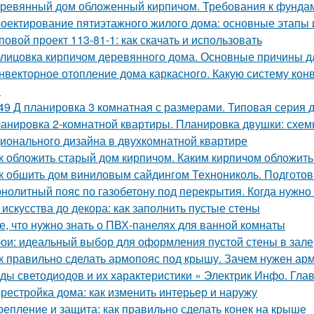
ревянный дом обложенный кирпичом. Требования к фунда
оектирование пятиэтажного жилого дома: основные этапы
повой проект 113-81-1: как скачать и использовать
лицовка кирпичом деревянного дома. Основные причины д
нвекторное отопление дома каркасного. Какую систему кон
?
49 Д планировка 3 комнатная с размерами. Типовая серия д
анировка 2-комнатной квартиры. Планировка двушки: схемы
ионального дизайна в двухкомнатной квартире
к обложить старый дом кирпичом. Каким кирпичом обложить
к обшить дом виниловым сайдингом Технониколь. Подготов
нолитный пояс по газобетону под перекрытия. Когда нужно 
 искусства до декора: как заполнить пустые стены
е, что нужно знать о ПВХ-панелях для ванной комнаты
ои: идеальный выбор для оформления пустой стены в зале
к правильно сделать армопояс под крышу. Зачем нужен арм
ды светодиодов и их характеристики » Электрик Инфо. Гла
рестройка дома: как изменить интерьер и наружу
репление и защита: как правильно сделать конек на крыше