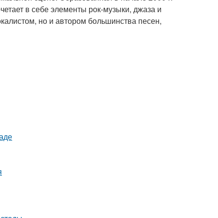
очетает в себе элементы рок-музыки, джаза и
окалистом, но и автором большинства песен,
раде
я