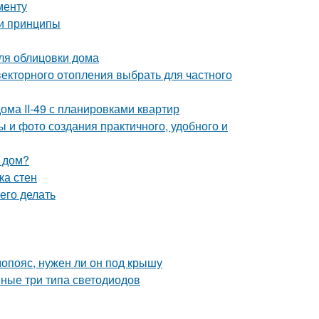
менту
 и принципы
ля облицовки дома
векторного отопления выбрать для частного
ома II-49 с планировками квартир
 и фото создания практичного, удобного и
 дом?
ка стен
его делать
опояс, нужен ли он под крышу
вные три типа светодиодов