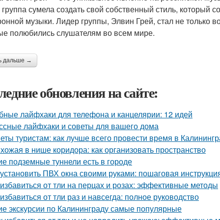
, группа сумела создать свой собственный стиль, который с
ронной музыки. Лидер группы, Элвин Грей, стал не только в
ые полюбились слушателям во всем мире.
ь дальше →
ледние обновления на сайте:
бные лайфхаки для телефона и канцелярии: 12 идей
ссные лайфхаки и советы для вашего дома
еты туристам: как лучше всего провести время в Калининг
хожая в нише коридора: как организовать пространство
ие подземные туннели есть в городе
 установить ПВХ окна своими руками: пошаговая инструкци
 избавиться от тли на перцах и розах: эффективные методы
 избавиться от тли раз и навсегда: полное руководство
ие экскурсии по Калининграду самые популярные