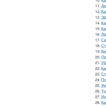
10.
Ка
11.
Де
12.
Ка
13.
Эф
14.
Ка
15.
Ка
16.
Лю
17.
Се
18.
Ст
19.
Кр
20.
Пр
21.
УШ
22.
Ка
23.
Ст
24.
Пл
25.
Ун
26.
Ту
27.
Ид
28.
Ка