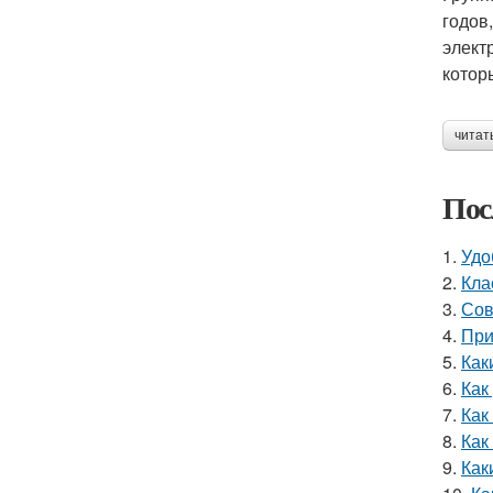
годов
элект
котор
читат
Пос
1.
Удо
2.
Кла
3.
Сов
4.
При
5.
Как
6.
Как
7.
Как
8.
Как
9.
Как