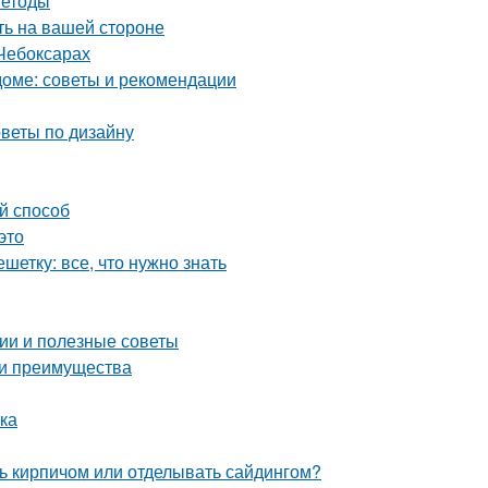
методы
ть на вашей стороне
Чебоксарах
оме: советы и рекомендации
оветы по дизайну
й способ
это
етку: все, что нужно знать
ии и полезные советы
 и преимущества
лка
ь кирпичом или отделывать сайдингом?