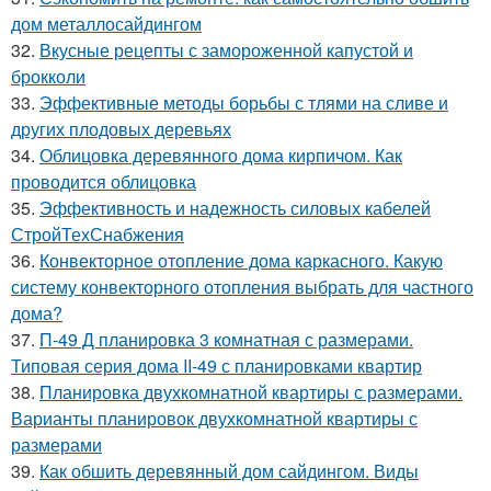
дом металлосайдингом
32.
Вкусные рецепты с замороженной капустой и
брокколи
33.
Эффективные методы борьбы с тлями на сливе и
других плодовых деревьях
34.
Облицовка деревянного дома кирпичом. Как
проводится облицовка
35.
Эффективность и надежность силовых кабелей
СтройТехСнабжения
36.
Конвекторное отопление дома каркасного. Какую
систему конвекторного отопления выбрать для частного
дома?
37.
П-49 Д планировка 3 комнатная с размерами.
Типовая серия дома II-49 с планировками квартир
38.
Планировка двухкомнатной квартиры с размерами.
Варианты планировок двухкомнатной квартиры с
размерами
39.
Как обшить деревянный дом сайдингом. Виды