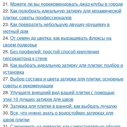
21.
Можете ли вы порекомендовать джаз-клубы в городе
22.
Как подобрать идеальную затирку для керамической
плитки: советы профессионалов
23.
Как превратить небольшую двушку-хрущевку в
уютный дом
24.
От семян до цветка: как выращивать флоксы на
своем подворье
25.
Без профилей: простой способ крепления
гипсокартона к стене
26.
Как выбрать идеальную затирку для плитки: подбор и
установка
27.
Выбор состава и цвета затирки для плитки: основные
советы и рекомендации
28.
Улучшите внешний вид вашей плитки с помощью
этих 10 лучших затирок для швов
29.
Затирка для плитки в ванной: как выбрать лучшую
30.
Все, что нужно знать о водостойких затирках для
швов плитки
31.
Сэкономить на ремонте: как самостоятельно обшить