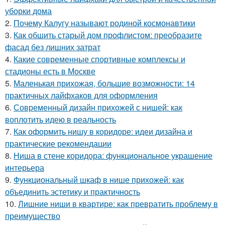
уборки дома
2.
Почему Калугу называют родиной космонавтики
3.
Как обшить старый дом профлистом: преобразите
фасад без лишних затрат
4.
Какие современные спортивные комплексы и
стадионы есть в Москве
5.
Маленькая прихожая, большие возможности: 14
практичных лайфхаков для оформления
6.
Современный дизайн прихожей с нишей: как
воплотить идею в реальность
7.
Как оформить нишу в коридоре: идеи дизайна и
практические рекомендации
8.
Ниша в стене коридора: функциональное украшение
интерьера
9.
Функциональный шкаф в нише прихожей: как
объединить эстетику и практичность
10.
Лишние ниши в квартире: как превратить проблему в
преимущество