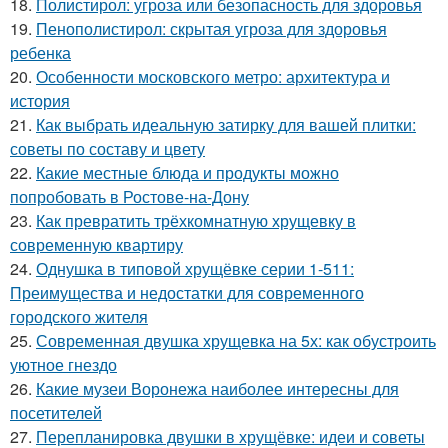
18.
Полистирол: угроза или безопасность для здоровья
19.
Пенополистирол: скрытая угроза для здоровья
ребенка
20.
Особенности московского метро: архитектура и
история
21.
Как выбрать идеальную затирку для вашей плитки:
советы по составу и цвету
22.
Какие местные блюда и продукты можно
попробовать в Ростове-на-Дону
23.
Как превратить трёхкомнатную хрущевку в
современную квартиру
24.
Однушка в типовой хрущёвке серии 1-511:
Преимущества и недостатки для современного
городского жителя
25.
Современная двушка хрущевка на 5х: как обустроить
уютное гнездо
26.
Какие музеи Воронежа наиболее интересны для
посетителей
27.
Перепланировка двушки в хрущёвке: идеи и советы