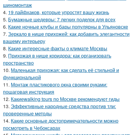
шиномонтаж
4.
19 лайфхаков, которые упростят вашу жизнь
5.
Бумажные шедевры: 7 легких поделок для всех
6.
Какие ночные клубы и бары популярны в Ульяновске
7.
Зеркало в нише прихожей: как добавить элегантности
вашему интерьеру
8.
Какие интересные факты о климате Москвы
9.
Прихожая в нише коридора: как организовать
пространство
10.
Маленькая прихожая: как сделать её стильной и
функциональной
11.
Монтаж пластикового окна своими руками:
пошаговая инструкция
12.
Какиеwalking tours по Москве рекомендуют гиды
13.
Эффективные народные средства против тли:
проверенные методы
14.
Какие основные достопримечательности можно
посмотреть в Чебоксарах