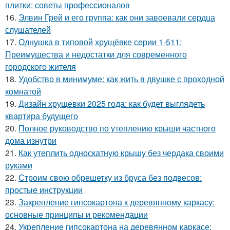
плитки: советы профессионалов
16.
Элвин Грей и его группа: как они завоевали сердца
слушателей
17.
Однушка в типовой хрущёвке серии 1-511:
Преимущества и недостатки для современного
городского жителя
18.
Удобство в минимуме: как жить в двушке с проходной
комнатой
19.
Дизайн хрущевки 2025 года: как будет выглядеть
квартира будущего
20.
Полное руководство по утеплению крыши частного
дома изнутри
21.
Как утеплить односкатную крышу без чердака своими
руками
22.
Строим свою обрешетку из бруса без подвесов:
простые инструкции
23.
Закрепление гипсокартона к деревянному каркасу:
основные принципы и рекомендации
24.
Укрепление гипсокартона на деревянном каркасе: