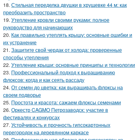
18.
Стильная переделка двушки в хрущевке 44 м: как
преобразить пространство
19.
Утепление кровли своими руками: полное
руководство для начинающих
20.
Как правильно утеплять крышу: основные ошибки и
их устранение
21.
Защитите свой чердак от холода: проверенные
способы утепления
22.
Утепление крыши: основные принципы и технологии
23.
Профессиональный подход к выращиванию
флоксов: когда и как сеять рассаду
24.
От семян до цветка: как выращивать флоксы на
своем подворье
25.
Простота и красота: сажаем флоксы семенами
26.
Оркестр CAGMO Петрозаводск: участие в
фестивалях и конкурсах
27.
Устойчивость и прочность гипсокартонных
перегородок на деревянном каркасе
28.
Профессиональная обрезка под гипсокартон из