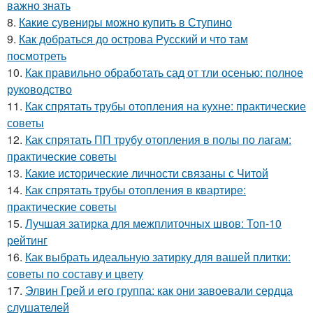
важно знать
8.
Какие сувениры можно купить в Ступино
9.
Как добраться до острова Русский и что там
посмотреть
10.
Как правильно обработать сад от тли осенью: полное
руководство
11.
Как спрятать трубы отопления на кухне: практические
советы
12.
Как спрятать ПП трубу отопления в полы по лагам:
практические советы
13.
Какие исторические личности связаны с Читой
14.
Как спрятать трубы отопления в квартире:
практические советы
15.
Лучшая затирка для межплиточных швов: Топ-10
рейтинг
16.
Как выбрать идеальную затирку для вашей плитки:
советы по составу и цвету
17.
Элвин Грей и его группа: как они завоевали сердца
слушателей