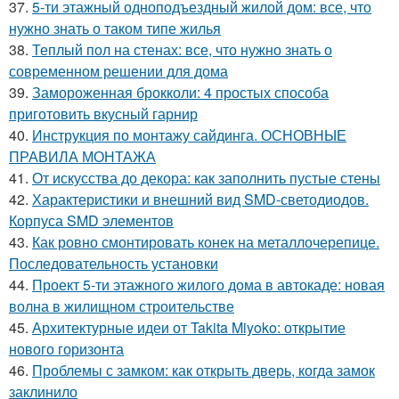
37.
5-ти этажный одноподъездный жилой дом: все, что
нужно знать о таком типе жилья
38.
Теплый пол на стенах: все, что нужно знать о
современном решении для дома
39.
Замороженная брокколи: 4 простых способа
приготовить вкусный гарнир
40.
Инструкция по монтажу сайдинга. ОСНОВНЫЕ
ПРАВИЛА МОНТАЖА
41.
От искусства до декора: как заполнить пустые стены
42.
Характеристики и внешний вид SMD-светодиодов.
Корпуса SMD элементов
43.
Как ровно смонтировать конек на металлочерепице.
Последовательность установки
44.
Проект 5-ти этажного жилого дома в автокаде: новая
волна в жилищном строительстве
45.
Архитектурные идеи от Takita Miyoko: открытие
нового горизонта
46.
Проблемы с замком: как открыть дверь, когда замок
заклинило