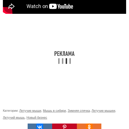
Категории:
Летучие мыши
,
Мышь в сибири
,
Зимняя спячка
,
Летучие мышеи
,
Летучий мышь
,
Новый бизнес