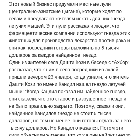
Этот новый бизнес придумали местные лули
(центрально-азиатские цыгане), которые ходят по
селам и предлагают жителям искать для них гнезда
летучих мышей. Эти лули рассказали людям, что
фармацевтические компании используют гнезда этих
животных для производства лекарства против рака и
они как посредники готовы выложить по 5 тысяч
долларов за каждое найденное гнездо.
Один из жителей села Дашти Кози в беседе с "Ахбор”
рассказал, что к ним в село посредники из лулей
пришли вечером 23 января, когда узнали, что житель
Дашти Кози по имени Кандил нашел гнездо летучей
мыши: "Когда Кандил показал им найденное гнездо,
они сказали, что это старое и разрушенное гнездо и
не было правильно закрыто. Поэтому, сказали они,
найденное Кандилов гнездо не стоит 5 тысяч
долларов, но тем не менее, они готовы отдать за него
тысячу долларов. Но Кандил отказался. Потом эти
лули объяснили жителям, что когда они найдут гнездо