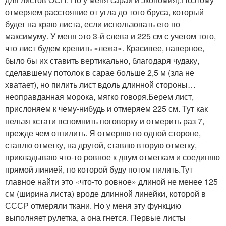
отмеряем расстояние от угла до того бруса, который
будет на краю листа, если использовать его по
максимуму. У меня это 3-й слева и 225 см с учетом того,
что лист будем крепить «лежа». Красивее, наверное,
было бы их ставить вертикально, благодаря чудаку,
сделавшему потолок в сарае больше 2,5 м (зла не
хватает), но пилить лист вдоль длинной стороны…
неоправданная морока, мягко говоря.Берем лист,
прислоняем к чему-нибудь и отмеряем 225 см. Тут как
нельзя кстати вспомнить поговорку и отмерить раз 7,
прежде чем отпилить. Я отмеряю по одной стороне,
ставлю отметку, на другой, ставлю вторую отметку,
прикладываю что-то ровное к двум отметкам и соединяю
прямой линией, по которой буду потом пилить.Тут
главное найти это «что-то ровное» длиной не менее 125
см (ширина листа) вроде длинной линейки, которой в
СССР отмеряли ткани. Но у меня эту функцию
выполняет рулетка, а она гнется. Первые листы