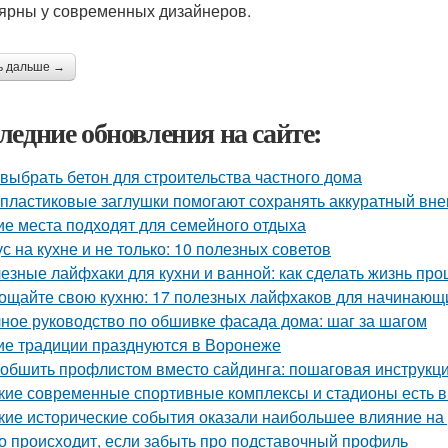
ярны у современных дизайнеров.
ь дальше →
ледние обновления на сайте:
 выбрать бетон для строительства частного дома
 пластиковые заглушки помогают сохранять аккуратный вне
ие места подходят для семейного отдыха
ус на кухне и не только: 10 полезных советов
езные лайфхаки для кухни и ванной: как сделать жизнь пр
ощайте свою кухню: 17 полезных лайфхаков для начинающ
ное руководство по обшивке фасада дома: шаг за шагом
ие традиции празднуются в Воронеже
 обшить профлистом вместо сайдинга: пошаговая инструкц
кие современные спортивные комплексы и стадионы есть в
кие исторические события оказали наибольшее влияние на
о происходит, если забыть про подставочный профиль