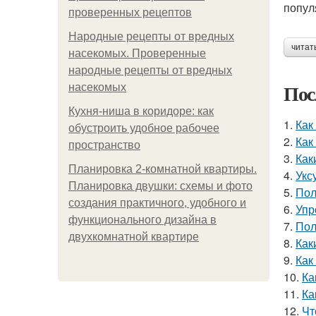
попул
проверенных рецептов
Народные рецепты от вредных
читат
насекомых. Проверенные
народные рецепты от вредных
Пос
насекомых
Кухня-ниша в коридоре: как
1.
Как
обустроить удобное рабочее
2.
Как
пространство
3.
Как
Планировка 2-комнатной квартиры.
4.
Укс
Планировка двушки: схемы и фото
5.
Пол
создания практичного, удобного и
6.
Упр
функционального дизайна в
7.
Пол
двухкомнатной квартире
8.
Как
9.
Как
10.
Ка
11.
Ка
12.
Чт