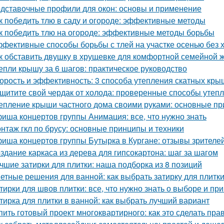
дставочные профили для окон: основы и применение
к победить тлю в саду и огороде: эффективные методы
к победить тлю на огороде: эффективные методы борьбы
фективные способы борьбы с тлей на участке осенью без 
к обставить двушку в хрущевке для комфортной семейной 
епли крышу за 6 шагов: практическое руководство
орость и эффективность: 3 способа утепления скатных кры
щитите свой чердак от холода: проверенные способы утеп
епление крыши частного дома своими руками: основные п
иша концертов группы Анимация: все, что нужно знать
нтаж гкл по брусу: основные принципы и техники
иша концертов группы Бутырка в Кургане: отзывы зрителе
здание каркаса из дерева для гипсокартона: шаг за шагом
чшие затирки для плитки: наша подборка из 8 позиций
етные решения для ванной: как выбрать затирку для плитк
тирки для швов плитки: все, что нужно знать о выборе и п
тирка для плитки в ванной: как выбрать лучший вариант
пить готовый проект многоквартирного: как это сделать пра