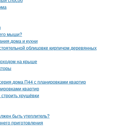
вый способ
ома
л
 его мыши?
ания дома и кухни
стоятельной облицовке кирпичом деревянных
моходом на крыше
кторы
серия дома П44 с планировками квартир
нировками квартир
и строить хрущёвки
олжен быть утеплитель?
шнего приготовления