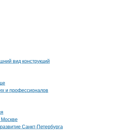
шний вид конструкций
още
их и профессионалов
ия
 Москве
 развитие Санкт-Петербурга