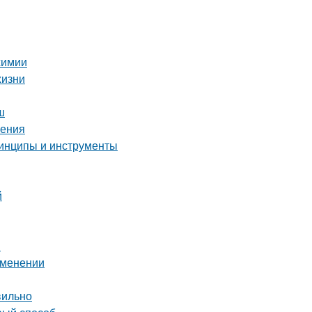
химии
жизни
ш
ления
ринципы и инструменты
й
и
рименении
вильно