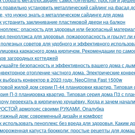
к собрать металлосайдинг самостоятельно: простой и деше
к правильно установить металлический сайдинг на фасад д
е, что нужно знать о металлическом сайдинге для дома
к устранить заклинивание пластиковой двери на балкон
ноплекс: опасность для здоровья или безопасный материа
ед пеноплэкса для здоровья, пожароопасность и грызут ли
 полезных советов для удобного и эффективного использов
лицовка каркасного дома кирпичом. Рекомендации по само
ов загородных коттеджей
учшайте безопасность и эффективность вашего дома с ды
нвекторное отопление частного дома. Электрические конве
к выбрать конвектор в 2023 году. NeoClima Fast 1500w
повой жилой дом серии П-44 планировки квартир. Типовая 
рия П-3 планировка квартир. Типовая серия дома П3 с пла
хочу переехать в кирпичную хрущёвку. Когда и зачем начал
ОСТОЙ армопояс своими РУКАМИ. Опалубка
этажный дом: современный дизайн и комфорт
к использовать пеноплекс без вреда для здоровья. Каким д
мороженная капуста брокколи: простые рецепты для дома