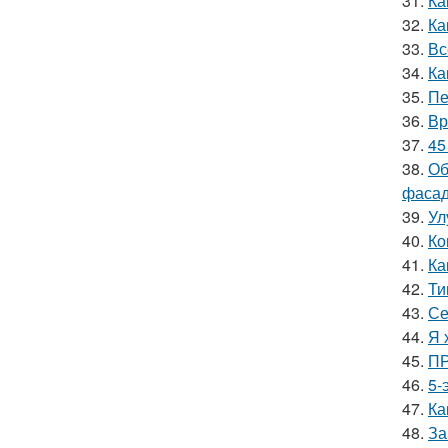
31.
Ка
32.
Ка
33.
Вс
34.
Ка
35.
Пе
36.
Вр
37.
45
38.
Об
фасад
39.
Ул
40.
Ко
41.
Ка
42.
Ти
43.
Се
44.
Я 
45.
ПР
46.
5-
47.
Ка
48.
За