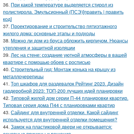
36.
При какой температуре выделяется стирол из
полистирола. Эмульсионный (ПСЭ)[править | править
код]
37.
Проектирование и строительство пятиэтажного
жилого дома: основные этапы и подходы
38.
Можно ли дом из бруса обложить кирпичом. Нюансы
утепления и защитной изоляции
39.
Лес на стене: создание уютной атмосферы в вашей
квартире с помощью обоев с росписью
40.
Строительный гид: Монтаж конька на крышу из
металлочерепицы
41.
Топ шкафов для раздевалок Рейтинг 2023. Дизайн
гардеробной 2023: ТОП-200 лучших идей планировки
42.
Типовой жилой дом серии П-44 планировки квартир.
Типовая серия дома П44 с планировками квартир
43.
Сайдинг для внутренней отделки. Какой сайдинг
используется для внутренней отделки помещения?
44.
Замок на пластиковой двери не открывается:
основные причины и решения