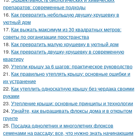
препаратов: современные подходы
16.
Как превратить небольшую двушку-хрущевку в
уютный дом
17.
Как выжать максимум из 30 квадратных метров:
советы по организации пространства
18.
Как превратить малую хрущевку в уютный дом
19.
Как превратить двушку-хрущевку в современную
квартиру
20.
Утепли крышу за 6 шагов: практическое руководство
21.
Как правильно утеплять крышу: основные ошибки и
их устранение
22.
Как утеплить односкатную крышу без чердака своими
руками
23.
Утепление крыши: основные принципы и технологии
24.
Узнайте, как выращивать флоксы дома и в открытом
грунте
25.
Посадка однолетних и многолетних флоксов
семенами на рассаду: все, что нужно знать начинающим