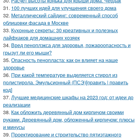
30.
Расчёт высоты конька для крыши дома. Чердак
31.
100 лучших идей для улучшения своего дома
32.
Металлический сайдинг: современный способ
облицовки фасада в Москве
33.
Кухонные секреты: 30 креативных и полезных
лайфхаков для домашних хозяек
34.
Вред пеноплэкса для здоровья, пожароопасность и
грызут ли его мыши?
35.
Опасность пенопласта: как он влияет на наше
здоровье
36.
При какой температуре выделяется стирол из
полистирола. Эмульсионный (ПСЭ)[править | править
код]
37.
Лучшие медицинские шкафы на 2023 год: от идеи до
реализации
38.
Как обложить деревянный дом кирпичом своими
руками. Деревянный дом, обложенный кирпичом: плюсы
и минусы
39.
Проектирование и строительство пятиэтажного