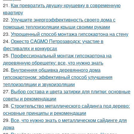
21.
Как превратить двушку-хрущевку в современную
квартиру
22.
Улучшите энергоэффективность своего дома с
помощью теплоизоляции крыши своими руками
23.
Упрощенный способ монтажа гипсокартона на стену
24.
Оркестр CAGMO Петрозаводск: участие в
фестивалях и конкурсах
25.
Профессиональный монтаж гипсокартона на
деревянную обрешетку: все, что нужно знать
26.
Внутренняя обшивка деревянного дома
гипсокартоном: эффективный способ улучшения
теплоизоляции и звукоизоляции
27.
Выбор состава и цвета затирки для плитки: основные
советы и рекомендации
28.
Строительство металлического сайдинга под дерево:
основные принципы и рекомендации
29.
Все, что нужно знать о металлическом сайдинге для
дома