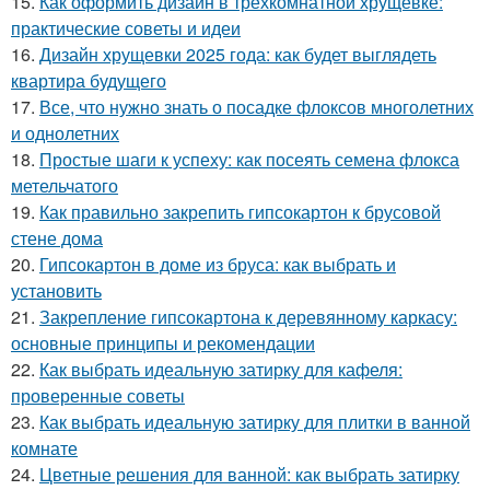
15.
Как оформить дизайн в трёхкомнатной хрущёвке:
практические советы и идеи
16.
Дизайн хрущевки 2025 года: как будет выглядеть
квартира будущего
17.
Все, что нужно знать о посадке флоксов многолетних
и однолетних
18.
Простые шаги к успеху: как посеять семена флокса
метельчатого
19.
Как правильно закрепить гипсокартон к брусовой
стене дома
20.
Гипсокартон в доме из бруса: как выбрать и
установить
21.
Закрепление гипсокартона к деревянному каркасу:
основные принципы и рекомендации
22.
Как выбрать идеальную затирку для кафеля:
проверенные советы
23.
Как выбрать идеальную затирку для плитки в ванной
комнате
24.
Цветные решения для ванной: как выбрать затирку