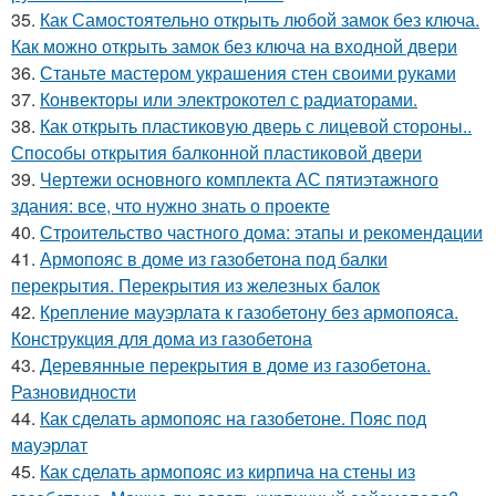
35.
Как Самостоятельно открыть любой замок без ключа.
Как можно открыть замок без ключа на входной двери
36.
Станьте мастером украшения стен своими руками
37.
Конвекторы или электрокотел с радиаторами.
38.
Как открыть пластиковую дверь с лицевой стороны..
Способы открытия балконной пластиковой двери
39.
Чертежи основного комплекта АС пятиэтажного
здания: все, что нужно знать о проекте
40.
Строительство частного дома: этапы и рекомендации
41.
Армопояс в доме из газобетона под балки
перекрытия. Перекрытия из железных балок
42.
Крепление мауэрлата к газобетону без армопояса.
Конструкция для дома из газобетона
43.
Деревянные перекрытия в доме из газобетона.
Разновидности
44.
Как сделать армопояс на газобетоне. Пояс под
мауэрлат
45.
Как сделать армопояс из кирпича на стены из