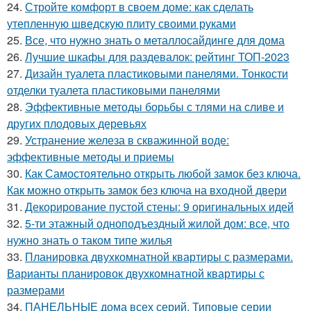
24.
Стройте комфорт в своем доме: как сделать
утепленную шведскую плиту своими руками
25.
Все, что нужно знать о металлосайдинге для дома
26.
Лучшие шкафы для раздевалок: рейтинг ТОП-2023
27.
Дизайн туалета пластиковыми панелями. Тонкости
отделки туалета пластиковыми панелями
28.
Эффективные методы борьбы с тлями на сливе и
других плодовых деревьях
29.
Устранение железа в скважинной воде:
эффективные методы и приемы
30.
Как Самостоятельно открыть любой замок без ключа.
Как можно открыть замок без ключа на входной двери
31.
Декорирование пустой стены: 9 оригинальных идей
32.
5-ти этажный одноподъездный жилой дом: все, что
нужно знать о таком типе жилья
33.
Планировка двухкомнатной квартиры с размерами.
Варианты планировок двухкомнатной квартиры с
размерами
34.
ПАНЕЛЬНЫЕ дома всех серий. Типовые серии