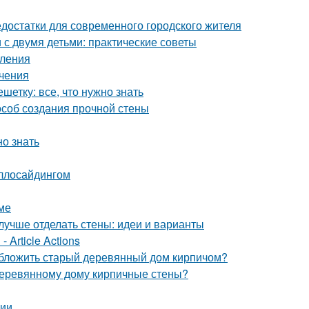
достатки для современного городского жителя
с двумя детьми: практические советы
пления
ичения
етку: все, что нужно знать
особ создания прочной стены
но знать
аллосайдингом
ме
лучше отделать стены: идеи и варианты
 Article Actions
обложить старый деревянный дом кирпичом?
 деревянному дому кирпичные стены?
ции