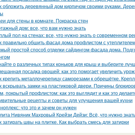
к обложить деревянный дом кирпичом своими руками. Дер
сы
еи для стены в комнате. Покраска стен
этажный дом: все, что вам нужно знать
плый пол на стенах: все, что нужно знать о современном р
к правильно обшить фасад дома профлистом с утеплителем.
мый простой способ отделки сайдингом фасада дома. Подг
нгом
найте о различных типах коньков для крыш и выберите луч
ешанная посадка овощей: как это помогает увеличить уро
к крепить металлочерепицу саморезами к обрешётке. Креп
к вскрывать замки на пластиковой двери. Причины блокиро
м, покрытый профлистом: как это выглядит и как это делает
ивительные рецепты и советы для улучшения вашей кухни
ноплекс: что это и зачем он нужен
лита Нивяник Махровый Крейзи Дейзи: Всё, что нужно знать
к затирать швы на плитке. Как выбрать смесь для затирки