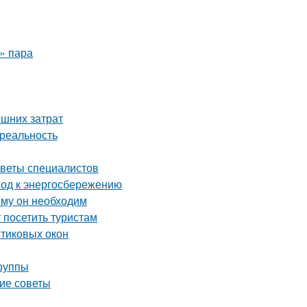
о» пара
ишних затрат
 реальность
оветы специалистов
ход к энергосбережению
ему он необходим
посетить туристам
стиковых окон
группы
кие советы