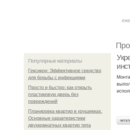
еже
Про
Укр
Популярные материалы
инс
Гексикон: Эффективное средство
Монта
для борьбы с инфекциями
выпол
Просто и быстро: как открыть
испол
пластиковую дверь без
повреждений
Планировка квартир в хрущевках.
Основные характеристики
читат
двухкомнатных квартир типа