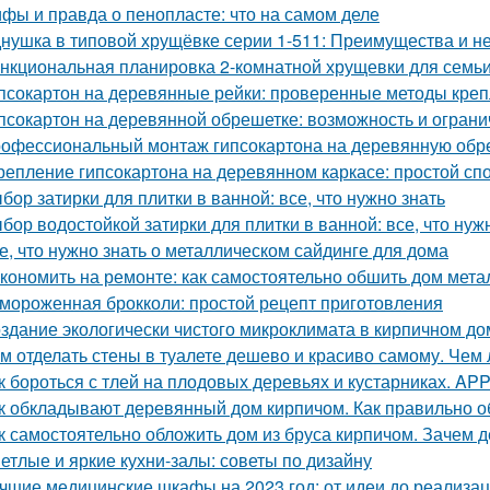
фы и правда о пенопласте: что на самом деле
нушка в типовой хрущёвке серии 1-511: Преимущества и не
нкциональная планировка 2-комнатной хрущевки для семьи 
псокартон на деревянные рейки: проверенные методы кре
псокартон на деревянной обрешетке: возможность и огран
офессиональный монтаж гипсокартона на деревянную обреш
репление гипсокартона на деревянном каркасе: простой сп
бор затирки для плитки в ванной: все, что нужно знать
бор водостойкой затирки для плитки в ванной: все, что нуж
е, что нужно знать о металлическом сайдинге для дома
кономить на ремонте: как самостоятельно обшить дом мет
мороженная брокколи: простой рецепт приготовления
здание экологически чистого микроклимата в кирпичном до
м отделать стены в туалете дешево и красиво самому. Чем 
к бороться с тлей на плодовых деревьях и кустарниках. APP -
к обкладывают деревянный дом кирпичом. Как правильно 
к самостоятельно обложить дом из бруса кирпичом. Зачем
етлые и яркие кухни-залы: советы по дизайну
чшие медицинские шкафы на 2023 год: от идеи до реализа