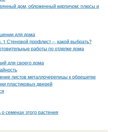
евянный дом, обложенный кирпичом: плюсы и
ешении для дома
 1 Стеновой профлист –, какой выбрать?
отовительные работы по отделке дома
ший для своего дома
жайность
ление листов металлочерепицы к обрешетке
вки пластиковых дверей
ся
 о семенах этого растения