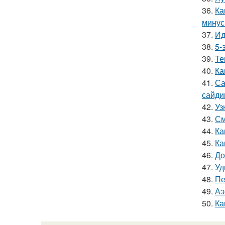
36.
Ка
мину
37.
Ид
38.
5-
39.
Те
40.
Ка
41.
Са
сайди
42.
Уз
43.
См
44.
Ка
45.
Ка
46.
До
47.
Уд
48.
Пе
49.
Аэ
50.
Ка