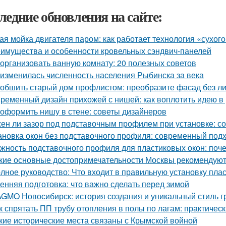
ледние обновления на сайте:
ая мойка двигателя паром: как работает технология «сухог
имущества и особенности кровельных сэндвич-панелей
 организовать ванную комнату: 20 полезных советов
 изменилась численность населения Рыбинска за века
 обшить старый дом профлистом: преобразите фасад без л
ременный дизайн прихожей с нишей: как воплотить идею в
 оформить нишу в стене: советы дизайнеров
ен ли зазор под подставочным профилем при установке: с
ановка окон без подставочного профиля: современный под
жность подставочного профиля для пластиковых окон: поч
кие основные достопримечательности Москвы рекомендуют 
лное руководство: Что входит в правильную установку пла
енняя подготовка: что важно сделать перед зимой
GMO Новосибирск: история создания и уникальный стиль 
к спрятать ПП трубу отопления в полы по лагам: практичес
кие исторические места связаны с Крымской войной