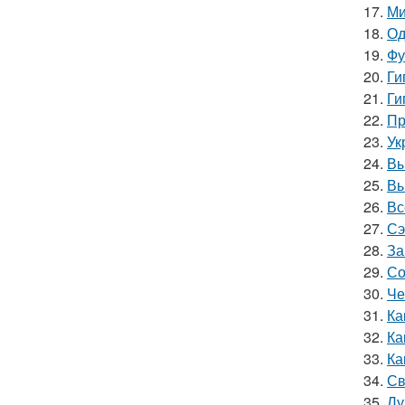
17.
Ми
18.
Од
19.
Фу
20.
Ги
21.
Ги
22.
Пр
23.
Ук
24.
Вы
25.
Вы
26.
Вс
27.
Сэ
28.
За
29.
Со
30.
Че
31.
Ка
32.
Ка
33.
Ка
34.
Св
35.
Лу