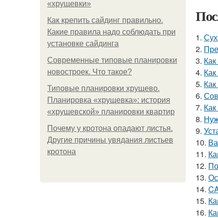
«хрущевки»
Пос
Как крепить сайдинг правильно.
Какие правила надо соблюдать при
1.
Сух
установке сайдинга
2.
Пре
3.
Как
Современные типовые планировки
4.
Как
новостроек. Что такое?
5.
Как
Типовые планировки хрущево.
6.
Сов
Планировка «хрущевка»: история
7.
Как
«хрущевской» планировки квартир
8.
Нуж
Почему у кротона опадают листья.
9.
Уст
Другие причины увядания листьев
10.
Ва
кротона
11.
Ка
12.
По
13.
Ос
14.
CA
15.
Ка
16.
Ка