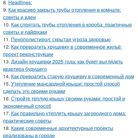
8.
Headlines:
9.
Как красиво закрыть трубы отопления в комнате:
советы и идеи
10.
Как спрятать трубы отопления в короба: практичные
советы и лайфхаки
11.
Пенополистирол: скрытая угроза здоровью
12.
Как превратить хрущевку в современное жильё:
проект реконструкции
13.
Дизайн хрущевки 2025 года: как будет выглядеть
квартира будущего
14.
Как превратить старую хрущевку в современный дом
15.
Утепление мансардной крыши: простой способ
сделать это своими руками
16.
Стройте теплую крышу своими руками: простой и
экономичный способ
17.
Как правильно утеплять крышу загородного дома:
практические советы
18.
Какие современные архитектурные проекты
реализованы в городе