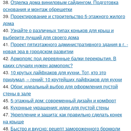
38.
Отделка дома виниловым сайдингом. Подготовка
основания и монтаж обрешетки
39.
Проектирование и строительство 5-этажного жилого
дома
40.
Узнайте о различных типах коньков для крыш и
выберите лучший для своего дома
41.
Проект пятиэтажного административного здания в г. -
новая эра в городском развитии
42.
Армопояс под деревянные балки перекрытия. В
каких случаях нужен армопояс?
43.
10 крутых лайфхаков для кухни. Тот, кто это
придумал, – гений: 10 крутейших лайфхаков для кухни
44.
Обои: идеальный выбор для оформления пустой
стены в зале
45.
5-этажный дом: современный дизайн и комфорт
46.
Кухонные украшения: идеи для пустой стены
47.
Укрепление и защита: как правильно сделать конек
на крыше
48.
Быстро и вкусно: рецепт замороженного брокколи