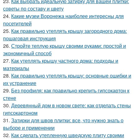
23.
Как выбрать идеальную затирку для вашей плитки:
советы по составу и цвету
24.
Какие музеи Воронежа наиболее интересны для
посетителей
25.
Как правильно утеплять крышу загородного дома:
пошаговая инструкция
26.
Стройте теплую крышу своими руками: простой и
экономичный способ
27.
Как утеплять крышу частного дома: подходы и
материалы
28.
Как правильно утеплять крышу: основные ошибки и
их устранение
29.
Без профиля: как правильно крепить гипсокартон к
стене
30.
Деревянный дом в новом свете: как отделать стены
гипсокартоном
31.
Затирки для швов плитки: все, что нужно знать о
выборе и применении
32.
Как сделать утепленную шведскую плиту своими