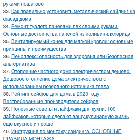
руками пошагово
33.
Как правильно установить металлический сайдинг на
фасад дома
34.
Ремонт туалета панелями пвх своими руками.
Основные достоинства панелей из поливинилхлорида
35.
Вентилируемый конек для мягкой кровли: основные
принципы и преимущества
36.
Пеноплекс: опасность для здоровья или безопасная
альтернатива
37.
Отопление частного дома электричеством дешево.
Дешевое отопление дома электричеством с
использованием резервного источника тепла
38.
Рейтинг сейфов для дома в 2023 году.
Востребованные производители сейфов
39.
Полезные советы и лайфхаки для кухни. 100
лайфхаков, которые сделают вашу кулинарную жизнь
еще вкуснее и проще
40.
Инструкция по монтажу сайдинга. ОСНОВНЫЕ
ПРАВИЛА МОНТАЖА