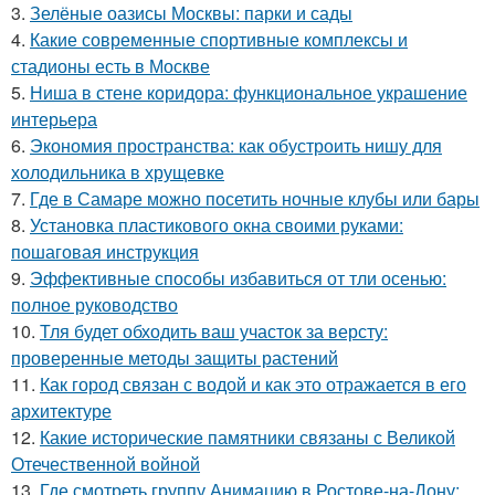
3.
Зелёные оазисы Москвы: парки и сады
4.
Какие современные спортивные комплексы и
стадионы есть в Москве
5.
Ниша в стене коридора: функциональное украшение
интерьера
6.
Экономия пространства: как обустроить нишу для
холодильника в хрущевке
7.
Где в Самаре можно посетить ночные клубы или бары
8.
Установка пластикового окна своими руками:
пошаговая инструкция
9.
Эффективные способы избавиться от тли осенью:
полное руководство
10.
Тля будет обходить ваш участок за версту:
проверенные методы защиты растений
11.
Как город связан с водой и как это отражается в его
архитектуре
12.
Какие исторические памятники связаны с Великой
Отечественной войной
13.
Где смотреть группу Анимацию в Ростове-на-Дону: