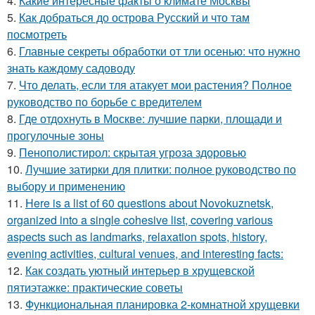
4.
Какие интересные факты о климате Москвы
5.
Как добраться до острова Русский и что там
посмотреть
6.
Главные секреты обработки от тли осенью: что нужно
знать каждому садоводу
7.
Что делать, если тля атакует мои растения? Полное
руководство по борьбе с вредителем
8.
Где отдохнуть в Москве: лучшие парки, площади и
прогулочные зоны
9.
Пенополистирол: скрытая угроза здоровью
10.
Лучшие затирки для плитки: полное руководство по
выбору и применению
11.
Here is a list of 60 questions about Novokuznetsk,
organized into a single cohesive list, covering various
aspects such as landmarks, relaxation spots, history,
evening activities, cultural venues, and interesting facts:
12.
Как создать уютный интерьер в хрущевской
пятиэтажке: практические советы
13.
Функциональная планировка 2-комнатной хрущевки