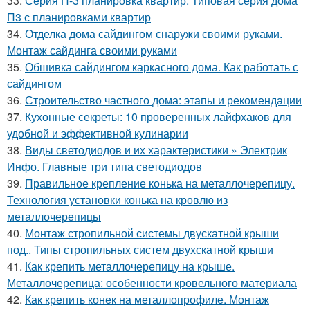
33.
Серия П-3 планировка квартир. Типовая серия дома
П3 с планировками квартир
34.
Отделка дома сайдингом снаружи своими руками.
Монтаж сайдинга своими руками
35.
Обшивка сайдингом каркасного дома. Как работать с
сайдингом
36.
Строительство частного дома: этапы и рекомендации
37.
Кухонные секреты: 10 проверенных лайфхаков для
удобной и эффективной кулинарии
38.
Виды светодиодов и их характеристики » Электрик
Инфо. Главные три типа светодиодов
39.
Правильное крепление конька на металлочерепицу.
Технология установки конька на кровлю из
металлочерепицы
40.
Монтаж стропильной системы двускатной крыши
под.. Типы стропильных систем двухскатной крыши
41.
Как крепить металлочерепицу на крыше.
Металлочерепица: особенности кровельного материала
42.
Как крепить конек на металлопрофиле. Монтаж