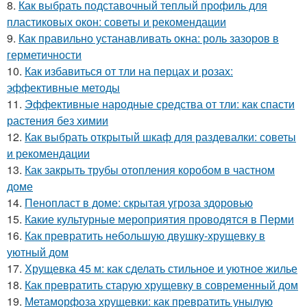
8.
Как выбрать подставочный теплый профиль для
пластиковых окон: советы и рекомендации
9.
Как правильно устанавливать окна: роль зазоров в
герметичности
10.
Как избавиться от тли на перцах и розах:
эффективные методы
11.
Эффективные народные средства от тли: как спасти
растения без химии
12.
Как выбрать открытый шкаф для раздевалки: советы
и рекомендации
13.
Как закрыть трубы отопления коробом в частном
доме
14.
Пенопласт в доме: скрытая угроза здоровью
15.
Какие культурные мероприятия проводятся в Перми
16.
Как превратить небольшую двушку-хрущевку в
уютный дом
17.
Хрущевка 45 м: как сделать стильное и уютное жилье
18.
Как превратить старую хрущевку в современный дом
19.
Метаморфоза хрущевки: как превратить унылую