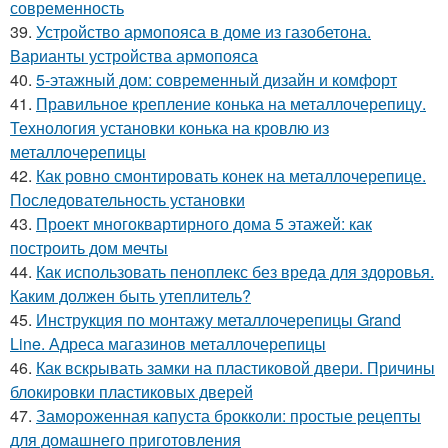
современность
39.
Устройство армопояса в доме из газобетона.
Варианты устройства армопояса
40.
5-этажный дом: современный дизайн и комфорт
41.
Правильное крепление конька на металлочерепицу.
Технология установки конька на кровлю из
металлочерепицы
42.
Как ровно смонтировать конек на металлочерепице.
Последовательность установки
43.
Проект многоквартирного дома 5 этажей: как
построить дом мечты
44.
Как использовать пеноплекс без вреда для здоровья.
Каким должен быть утеплитель?
45.
Инструкция по монтажу металлочерепицы Grand
Line. Адреса магазинов металлочерепицы
46.
Как вскрывать замки на пластиковой двери. Причины
блокировки пластиковых дверей
47.
Замороженная капуста брокколи: простые рецепты
для домашнего приготовления