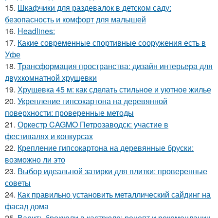
15.
Шкафчики для раздевалок в детском саду:
безопасность и комфорт для малышей
16.
Headlines:
17.
Какие современные спортивные сооружения есть в
Уфе
18.
Трансформация пространства: дизайн интерьера для
двухкомнатной хрущевки
19.
Хрущевка 45 м: как сделать стильное и уютное жилье
20.
Укрепление гипсокартона на деревянной
поверхности: проверенные методы
21.
Оркестр CAGMO Петрозаводск: участие в
фестивалях и конкурсах
22.
Крепление гипсокартона на деревянные бруски:
возможно ли это
23.
Выбор идеальной затирки для плитки: проверенные
советы
24.
Как правильно установить металлический сайдинг на
фасад дома
25.
Варить брокколи в кастрюле: рецепт и рекомендации