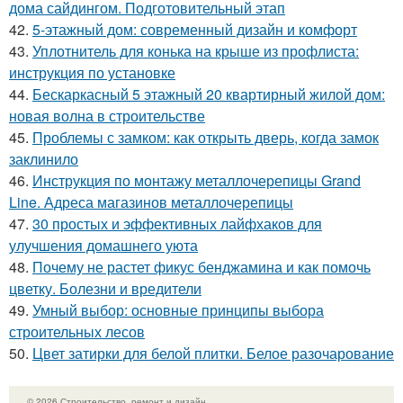
дома сайдингом. Подготовительный этап
42.
5-этажный дом: современный дизайн и комфорт
43.
Уплотнитель для конька на крыше из профлиста:
инструкция по установке
44.
Бескаркасный 5 этажный 20 квартирный жилой дом:
новая волна в строительстве
45.
Проблемы с замком: как открыть дверь, когда замок
заклинило
46.
Инструкция по монтажу металлочерепицы Grand
Line. Адреса магазинов металлочерепицы
47.
30 простых и эффективных лайфхаков для
улучшения домашнего уюта
48.
Почему не растет фикус бенджамина и как помочь
цветку. Болезни и вредители
49.
Умный выбор: основные принципы выбора
строительных лесов
50.
Цвет затирки для белой плитки. Белое разочарование
© 2026 Строительство, ремонт и дизайн