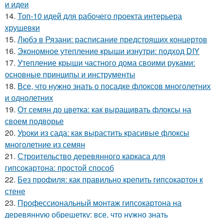
и идеи
14.
Топ-10 идей для рабочего проекта интерьера
хрущевки
15.
Любэ в Рязани: расписание предстоящих концертов
16.
Экономное утепление крыши изнутри: подход DIY
17.
Утепление крыши частного дома своими руками:
основные принципы и инструменты
18.
Все, что нужно знать о посадке флоксов многолетних
и однолетних
19.
От семян до цветка: как выращивать флоксы на
своем подворье
20.
Уроки из сада: как вырастить красивые флоксы
многолетние из семян
21.
Строительство деревянного каркаса для
гипсокартона: простой способ
22.
Без профиля: как правильно крепить гипсокартон к
стене
23.
Профессиональный монтаж гипсокартона на
деревянную обрешетку: все, что нужно знать