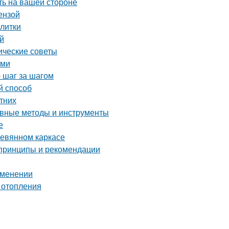
ть на вашей стороне
ензой
плитки
ей
ические советы
ами
 шаг за шагом
й способ
етних
ные методы и инструменты
е
ревянном каркасе
 принципы и рекомендации
рименении
 отопления