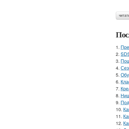
читат
Пос
1.
Пре
2.
SDS
3.
Пош
4.
Сез
5.
Обу
6.
Кла
7.
Кре
8.
Ниш
9.
Под
10.
Ка
11.
Ка
12.
Ка