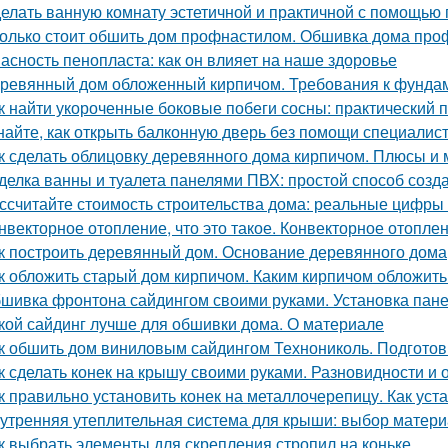
елать ванную комнату эстетичной и практичной с помощью
олько стоит обшить дом профнастилом. Обшивка дома проф
асность пенопласта: как он влияет на наше здоровье
ревянный дом обложенный кирпичом. Требования к фунда
к найти укороченные боковые побеги сосны: практический 
найте, как открыть балконную дверь без помощи специалис
к сделать облицовку деревянного дома кирпичом. Плюсы и
делка ванны и туалета панелями ПВХ: простой способ созда
ссчитайте стоимость строительства дома: реальные цифры
нвекторное отопление, что это такое. Конвекторное отопле
к построить деревянный дом. Основание деревянного дома
к обложить старый дом кирпичом. Каким кирпичом обложить
шивка фронтона сайдингом своими руками. Установка пан
кой сайдинг лучше для обшивки дома. О материале
к обшить дом виниловым сайдингом Технониколь. Подготов
к сделать конек на крышу своими руками. Разновидности и 
к правильно установить конек на металлочерепицу. Как уст
утренняя утеплительная система для крыши: выбор матери
к выбрать элементы для скрепления стропил на коньке