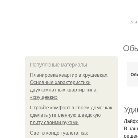
еже
Обы
Популярные материалы
Об
Планировка квартир в хрущевках.
Основные характеристики
двухкомнатных квартир типа
«хрущевки»
Стройте комфорт в своем доме: как
Уди
сделать утепленную шведскую
Лайфх
плиту своими руками
В наш
Свет в конце туалета: как
решен