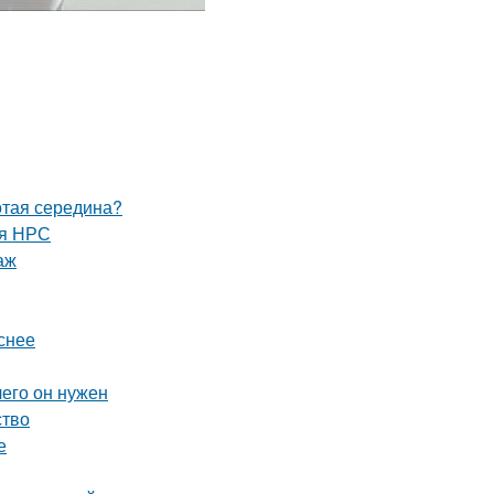
отая середина?
ля НРС
аж
снее
чего он нужен
ство
е