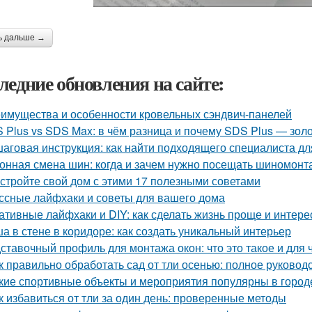
ь дальше →
ледние обновления на сайте:
имущества и особенности кровельных сэндвич-панелей
 Plus vs SDS Max: в чём разница и почему SDS Plus — зол
аговая инструкция: как найти подходящего специалиста д
онная смена шин: когда и зачем нужно посещать шиномонт
стройте свой дом с этими 17 полезными советами
ссные лайфхаки и советы для вашего дома
ативные лайфхаки и DIY: как сделать жизнь проще и интере
а в стене в коридоре: как создать уникальный интерьер
ставочный профиль для монтажа окон: что это такое и для 
к правильно обработать сад от тли осенью: полное руковод
кие спортивные объекты и мероприятия популярны в город
к избавиться от тли за один день: проверенные методы