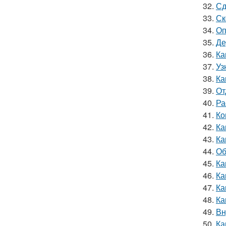
32.
Сд
33.
Ск
34.
Оп
35.
Де
36.
Ка
37.
Уз
38.
Ка
39.
От
40.
Ра
41.
Ко
42.
Ка
43.
Ка
44.
Об
45.
Ка
46.
Ка
47.
Ка
48.
Ка
49.
Вн
50.
Ка