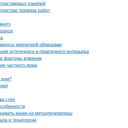
 пластиковых панелей
листом: порядок работ
менту
подход
та
 минусы кирпичной облицовки
ния эстетичного и практичного интерьера
 и факторы влияния
ние частного дома
 дом?
елей
ка стен
особенности
ановить конек на металлочерепицу
ала и технологии