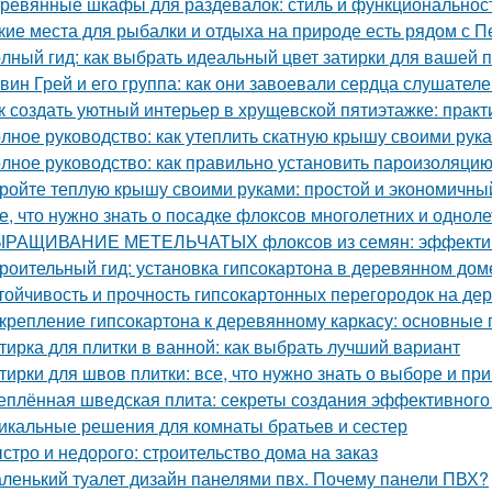
ревянные шкафы для раздевалок: стиль и функциональнос
кие места для рыбалки и отдыха на природе есть рядом с П
лный гид: как выбрать идеальный цвет затирки для вашей 
вин Грей и его группа: как они завоевали сердца слушател
к создать уютный интерьер в хрущевской пятиэтажке: практ
лное руководство: как утеплить скатную крышу своими рук
лное руководство: как правильно установить пароизоляцию
ройте теплую крышу своими руками: простой и экономичны
е, что нужно знать о посадке флоксов многолетних и однол
РАЩИВАНИЕ МЕТЕЛЬЧАТЫХ флоксов из семян: эффектив
роительный гид: установка гипсокартона в деревянном дом
тойчивость и прочность гипсокартонных перегородок на де
крепление гипсокартона к деревянному каркасу: основные
тирка для плитки в ванной: как выбрать лучший вариант
тирки для швов плитки: все, что нужно знать о выборе и п
еплённая шведская плита: секреты создания эффективного
икальные решения для комнаты братьев и сестер
стро и недорого: строительство дома на заказ
ленький туалет дизайн панелями пвх. Почему панели ПВХ?