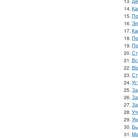
13.
Де
14.
Ка
15.
По
16.
Эл
17.
Ка
18.
По
19.
По
20.
Ст
21.
Вс
22.
ВЫ
23.
Ст
24.
Ус
25.
За
26.
За
27.
За
28.
Ут
29.
Ун
30.
Бы
31.
Ма