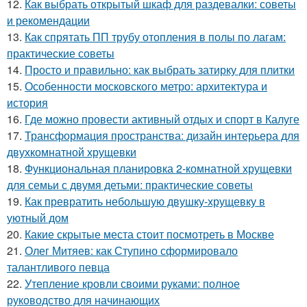
12.
Как выбрать открытый шкаф для раздевалки: советы
и рекомендации
13.
Как спрятать ПП трубу отопления в полы по лагам:
практические советы
14.
Просто и правильно: как выбрать затирку для плитки
15.
Особенности московского метро: архитектура и
история
16.
Где можно провести активный отдых и спорт в Калуге
17.
Трансформация пространства: дизайн интерьера для
двухкомнатной хрущевки
18.
Функциональная планировка 2-комнатной хрущевки
для семьи с двумя детьми: практические советы
19.
Как превратить небольшую двушку-хрущевку в
уютный дом
20.
Какие скрытые места стоит посмотреть в Москве
21.
Олег Митяев: как Ступино сформировало
талантливого певца
22.
Утепление кровли своими руками: полное
руководство для начинающих