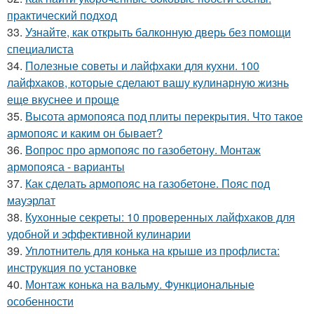
практический подход
33.
Узнайте, как открыть балконную дверь без помощи
специалиста
34.
Полезные советы и лайфхаки для кухни. 100
лайфхаков, которые сделают вашу кулинарную жизнь
еще вкуснее и проще
35.
Высота армопояса под плиты перекрытия. Что такое
армопояс и каким он бывает?
36.
Вопрос про армопояс по газобетону. Монтаж
армопояса - варианты
37.
Как сделать армопояс на газобетоне. Пояс под
мауэрлат
38.
Кухонные секреты: 10 проверенных лайфхаков для
удобной и эффективной кулинарии
39.
Уплотнитель для конька на крыше из профлиста:
инструкция по установке
40.
Монтаж конька на вальму. Функциональные
особенности