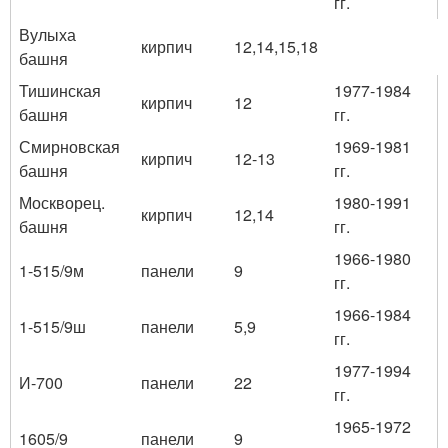
гг.
Вулыха
кирпич
12,14,15,18
башня
Тишинская
1977-1984
кирпич
12
башня
гг.
Смирновская
1969-1981
кирпич
12-13
башня
гг.
Москворец.
1980-1991
кирпич
12,14
башня
гг.
1966-1980
1-515/9м
панели
9
гг.
1966-1984
1-515/9ш
панели
5,9
гг.
1977-1994
И-700
панели
22
гг.
1965-1972
1605/9
панели
9