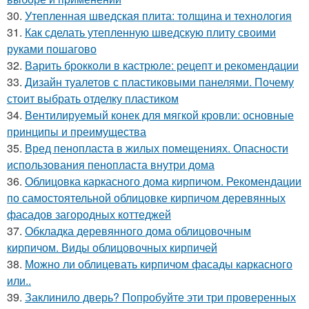
30.
Утепленная шведская плита: толщина и технология
31.
Как сделать утепленную шведскую плиту своими
руками пошагово
32.
Варить брокколи в кастрюле: рецепт и рекомендации
33.
Дизайн туалетов с пластиковыми панелями. Почему
стоит выбрать отделку пластиком
34.
Вентилируемый конек для мягкой кровли: основные
принципы и преимущества
35.
Вред пенопласта в жилых помещениях. Опасности
использования пенопласта внутри дома
36.
Облицовка каркасного дома кирпичом. Рекомендации
по самостоятельной облицовке кирпичом деревянных
фасадов загородных коттеджей
37.
Обкладка деревянного дома облицовочным
кирпичом. Виды облицовочных кирпичей
38.
Можно ли облицевать кирпичом фасады каркасного
или..
39.
Заклинило дверь? Попробуйте эти три проверенных