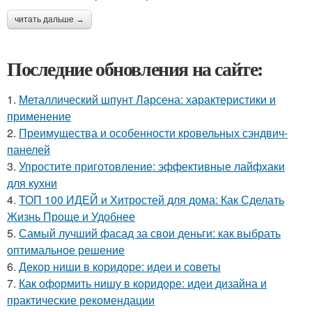
читать дальше →
Последние обновления на сайте:
1.
Металлический шпунт Ларсена: характеристики и
применение
2.
Преимущества и особенности кровельных сэндвич-
панелей
3.
Упростите приготовление: эффективные лайфхаки
для кухни
4.
ТОП 100 ИДЕЙ и Хитростей для дома: Как Сделать
Жизнь Проще и Удобнее
5.
Самый лучший фасад за свои деньги: как выбрать
оптимальное решение
6.
Декор ниши в коридоре: идеи и советы
7.
Как оформить нишу в коридоре: идеи дизайна и
практические рекомендации