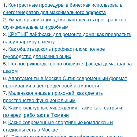
1.
Контрастные процедуры в бане: как использовать
снегогенератор для максимального эффекта
2.
Умная организация дома: как сделать пространство
функциональным и удобным
3.
КРУТЫЕ лайфхаки для ремонта дома: как превратить
вашу квартиру в мечту
4.
Как обшить цоколь профнастилом: полное
руководство для начинающих
5.
Полное руководство по обшивке фасада дома: шаг за
шагом
6.
Апартаменты в Москва Сити: современный формат
проживания в центре деловой активности
7.
Маленькая ниша в прихожей: как сделать
пространство функциональным
8.
Какие культурные учреждения, такие как театры и
галереи, работают в Тюмени
9.
Какие современные спортивные комплексы и
стадионы есть в Москве
10.
Экономия пространства: как оборудовать нишу в