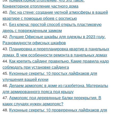
Конвекторное отопление частного дома
40.
Лес на стене: создание уютной атмосферы в вашей
квартире с помощью обоев с росписью
41.
Без ключа: простой способ открыть пластиковую
дверь с поврежденным замком
42.
Лучшие Офисные шкафы для одежды в 2023 году.
Разновидности офисных шкафов
43.
Планировка и перепланировка квартир в панельных
домах. В чем особенности ремонта в панельных домах
44.
Как крепить сайдинг правильно. Какие правила надо
соблюдать при установке сайдинга
45.
Кухонные секреты: 10 простых лайфхаков для
улучшения вашей кухни
46.
Делаем армопояс в доме из газобетона. Материалы
для армированного пояса под крышу
47.
Армопояс под деревянные балки перекрытия. В
каких случаях нужен армопояс?
48.
Кухонные секреты: 10 проверенных лайфхаков для