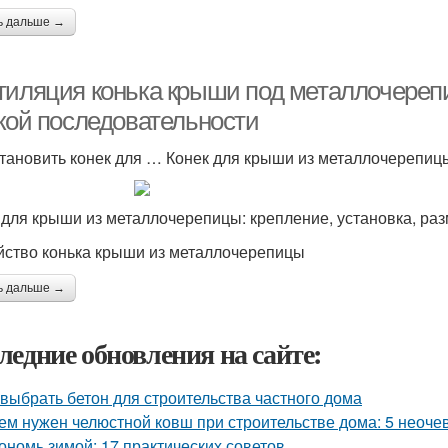
ь дальше →
тиляция конька крыши под металлочереп
акой последовательности
становить конек для … Конек для крыши из металлочерепицы
 для крыши из металлочерепицы: крепление, установка, ра
йство конька крыши из металлочерепицы
ь дальше →
ледние обновления на сайте:
 выбрать бетон для строительства частного дома
ем нужен челюстной ковш при строительстве дома: 5 неоч
ономь зимой: 17 практических советов