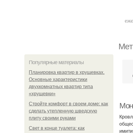
еже
Мет
Популярные материалы
Планировка квартир в хрущевках.
Основные характеристики
двухкомнатных квартир типа
«хрущевки»
Стройте комфорт в своем доме: как
Мон
сделать утепленную шведскую
Кровл
плиту своими руками
общес
Свет в конце туалета: как
имити