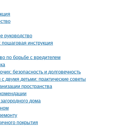
укция
ество
ое руководство
: пошаговая инструкция
тво по борьбе с вредителем
вка
чих: безопасность и долговечность
с двумя детьми: практические советы
ганизации пространства
екомендации
 загородного дома
оном
ремонту
тичного покрытия