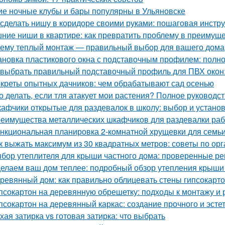
ие ночные клубы и бары популярны в Ульяновске
 сделать нишу в коридоре своими руками: пошаговая инстр
ние ниши в квартире: как превратить проблему в преимущ
ему теплый монтаж — правильный выбор для вашего дома
ановка пластикового окна с подставочным профилем: полн
 выбрать правильный подставочный профиль для ПВХ окон
креты опытных дачников: чем обрабатывают сад осенью
о делать, если тля атакует мои растения? Полное руководс
афчики открытые для раздевалок в школу: выбор и устано
еимущества металлических шкафчиков для раздевалки рабо
нкциональная планировка 2-комнатной хрущевки для семьи 
к выжать максимум из 30 квадратных метров: советы по ор
бор утеплителя для крыши частного дома: проверенные р
елаем ваш дом теплее: подробный обзор утепления крыши
ревянный дом: как правильно облицевать стены гипсокарт
псокартон на деревянную обрешетку: подходы к монтажу и 
псокартон на деревянный каркас: создание прочного и эсте
хая затирка vs готовая затирка: что выбрать