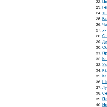
22.
Цв
23.
Ге
24.
10
25.
Вс
26.
Че
27.
Ун
28.
Ст
29.
Де
30.
Об
31.
Пр
32.
Ка
33.
Ую
34.
Ка
35.
Ка
36.
Шк
37.
Лу
38.
Се
39.
Пл
40.
Ин