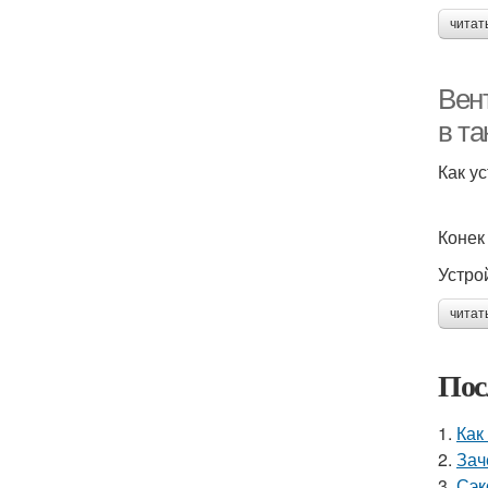
читат
Вен
в т
Как у
Конек
Устро
читат
Пос
1.
Как
2.
Зач
3.
Сэк