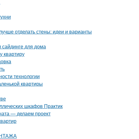
и
кухни
лучше отделать стены: идеи и варианты
м сайдинге для дома
у квартиру
цовка
ть
ности технологии
аленькой квартиры
тве
аллических шкафов Практик
ната — делаем проект
квартир
ОНТАЖА