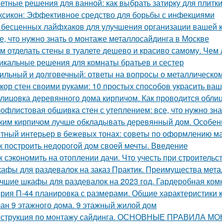
етные решения для ванной: как выбрать затирку для плитк
ксикон: Эффективное средство для борьбы с инфекциями
 бесценных лайфхаков для улучшения организации вашей 
е, что нужно знать о монтаже металлосайдинга в Москве
м отделать стены в туалете дешево и красиво самому. Чем 
икальные решения для комнаты братьев и сестер
ильный и долговечный: ответы на вопросы о металлическо
кор стен своими руками: 10 простых способов украсить ваш
лицовка деревянного дома кирпичом. Как проводится обли
офлистовая обшивка стен с утеплением: все, что нужно зна
ким кирпичом лучше обкладывать деревянный дом. Особен
тный интерьер в бежевых тонах: советы по оформлению м
к построить недорогой дом своей мечты. Введение
к сэкономить на отоплении дачи. Что учесть при строительс
афы для раздевалок на заказ Практик. Преимущества мет
чшие шкафы для раздевалок на 2023 год. Гардеробная ком
рия П-44 планировка с размерами. Общие характеристики 
ан 9 этажного дома. 9 этажный жилой дом
струкция по монтажу сайдинга. ОСНОВНЫЕ ПРАВИЛА М