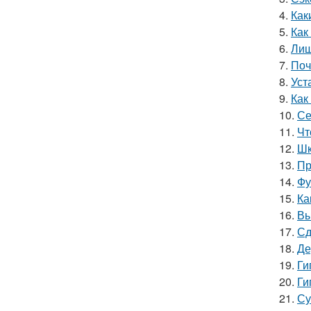
4.
Как
5.
Как
6.
Лиш
7.
Поч
8.
Уст
9.
Как
10.
Се
11.
Чт
12.
Шк
13.
Пр
14.
Фу
15.
Ка
16.
Вы
17.
Сд
18.
Де
19.
Ги
20.
Ги
21.
Су