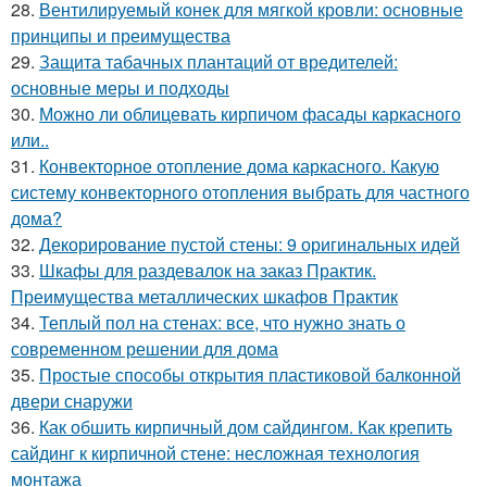
28.
Вентилируемый конек для мягкой кровли: основные
принципы и преимущества
29.
Защита табачных плантаций от вредителей:
основные меры и подходы
30.
Можно ли облицевать кирпичом фасады каркасного
или..
31.
Конвекторное отопление дома каркасного. Какую
систему конвекторного отопления выбрать для частного
дома?
32.
Декорирование пустой стены: 9 оригинальных идей
33.
Шкафы для раздевалок на заказ Практик.
Преимущества металлических шкафов Практик
34.
Теплый пол на стенах: все, что нужно знать о
современном решении для дома
35.
Простые способы открытия пластиковой балконной
двери снаружи
36.
Как обшить кирпичный дом сайдингом. Как крепить
сайдинг к кирпичной стене: несложная технология
монтажа