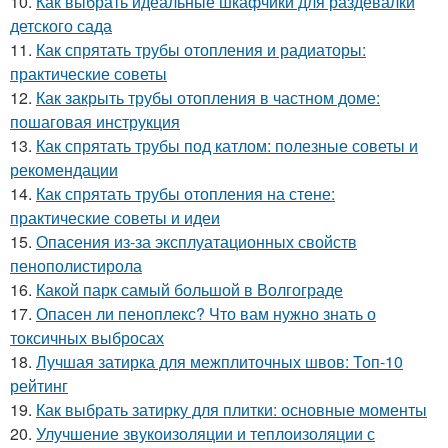
10.
Как выбрать идеальные шкафчики для раздевалки
детского сада
11.
Как спрятать трубы отопления и радиаторы:
практические советы
12.
Как закрыть трубы отопления в частном доме:
пошаговая инструкция
13.
Как спрятать трубы под катлом: полезные советы и
рекомендации
14.
Как спрятать трубы отопления на стене:
практические советы и идеи
15.
Опасения из-за эксплуатационных свойств
пенополистирола
16.
Какой парк самый большой в Волгограде
17.
Опасен ли пеноплекс? Что вам нужно знать о
токсичных выбросах
18.
Лучшая затирка для межплиточных швов: Топ-10
рейтинг
19.
Как выбрать затирку для плитки: основные моменты
20.
Улучшение звукоизоляции и теплоизоляции с