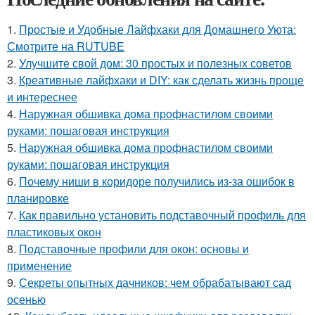
1.
Простые и Удобные Лайфхаки для Домашнего Уюта:
Смотрите на RUTUBE
2.
Улучшите свой дом: 30 простых и полезных советов
3.
Креативные лайфхаки и DIY: как сделать жизнь проще
и интереснее
4.
Наружная обшивка дома профнастилом своими
руками: пошаговая инструкция
5.
Наружная обшивка дома профнастилом своими
руками: пошаговая инструкция
6.
Почему ниши в коридоре получились из-за ошибок в
планировке
7.
Как правильно установить подставочный профиль для
пластиковых окон
8.
Подставочные профили для окон: основы и
применение
9.
Секреты опытных дачников: чем обрабатывают сад
осенью