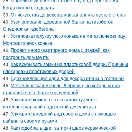
38.
Монолитный пояс по газобетону под перекрытия.
Когда нужно его делать
39.
От искусства до декора: как заполнить пустые стены
40.
Узел опирания деревянной балки на газобетон.
Специфика газобетона
41.
Установка полукруглого конька на металлочерепицу.
Монтаж планок конька
42.
Проект многоквартирного дома 5 этажей: как
построить дом мечты
43.
Как вскрывать замки на пластиковой двери. Причины
блокировки пластиковых дверей
44.
Вдохновляющие идеи для декора стены в гостиной
45.
Металлическая мебель: 6 причин, по которым она
становится все более популярной
46.
Улучшите комфорт в сельском туалете с
интеллектуальной подсветкой для унитаза
47.
Улучшите внешний вид своего дома с помощью
сайдинга своими руками
48.
Как подобрать цвет затирки швов керамической