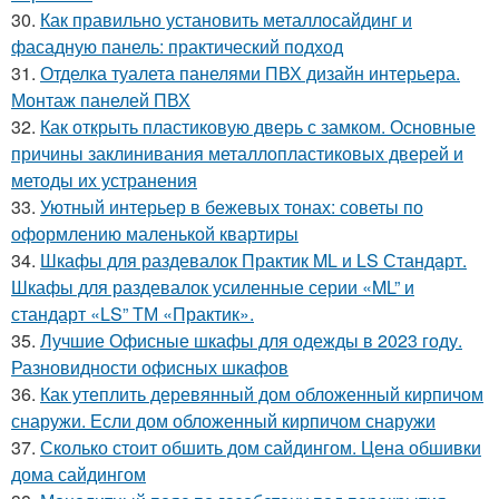
30.
Как правильно установить металлосайдинг и
фасадную панель: практический подход
31.
Отделка туалета панелями ПВХ дизайн интерьера.
Монтаж панелей ПВХ
32.
Как открыть пластиковую дверь с замком. Основные
причины заклинивания металлопластиковых дверей и
методы их устранения
33.
Уютный интерьер в бежевых тонах: советы по
оформлению маленькой квартиры
34.
Шкафы для раздевалок Практик ML и LS Стандарт.
Шкафы для раздевалок усиленные серии «ML” и
стандарт «LS” ТМ «Практик».
35.
Лучшие Офисные шкафы для одежды в 2023 году.
Разновидности офисных шкафов
36.
Как утеплить деревянный дом обложенный кирпичом
снаружи. Если дом обложенный кирпичом снаружи
37.
Сколько стоит обшить дом сайдингом. Цена обшивки
дома сайдингом