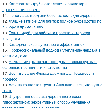
10.
Как спрятать трубы отопления и радиаторы:
практические советы
11.
Пенопласт: вред или безопасность для здоровья
12.
Лучшие затирки для плитки: полное руководство по
выбору и применению
13.
Топ-10 идей для рабочего проекта интерьера
хрущевки
14.
Как сделать крышу теплой и эффективной
15.
Профессиональный подход к утеплению чердака в
частном доме
16.
Утепление крыши частного дома своими руками:
основные принципы и инструменты
17.
Воспитывание Флокса Друммонда: Пошаговый
процесс
18.
Афиша концертов группы Анимация: все, что нужно
знать
19.
Внутренняя обшивка деревянного дома
гипсокартоном: эффективный способ улучшения
теплоизоляции и звукоизоляции