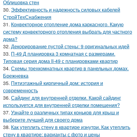
Облицовка стен
30.
Эффективность и надежность силовых кабелей
СтройТехСнабжения
31.
Конвекторное отопление дома каркасного. Какую
систему конвекторного отопления выбрать для частного
дома?
32.
Декорирование пустой стены: 9 оригинальных идей
33.
П-49 Д планировка 3 комнатная с размерами.
Типовая серия дома II-49 с планировками квартир
34.
Схемы трехкомнатных квартир в панельных домах.
Брежневка
35.
Пятиэтажный кирпичный дом: история и
современность
36.
Сайдинг для внутренней отделки. Какой сайдинг
используется для внутренней отделки помещения?
37.
Узнайте о различных типах коньков для крыш и
выберите лучший для своего дома
38.
Как утеплить стену в квартире изнутри. Как утеплить
стену в квартире: варианты с фото и цены