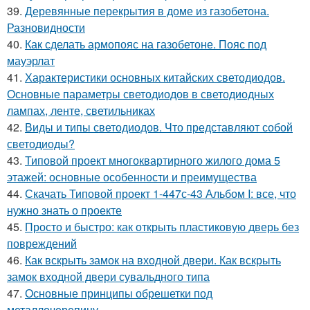
39.
Деревянные перекрытия в доме из газобетона.
Разновидности
40.
Как сделать армопояс на газобетоне. Пояс под
мауэрлат
41.
Характеристики основных китайских светодиодов.
Основные параметры светодиодов в светодиодных
лампах, ленте, светильниках
42.
Виды и типы светодиодов. Что представляют собой
светодиоды?
43.
Типовой проект многоквартирного жилого дома 5
этажей: основные особенности и преимущества
44.
Скачать Типовой проект 1-447с-43 Альбом I: все, что
нужно знать о проекте
45.
Просто и быстро: как открыть пластиковую дверь без
повреждений
46.
Как вскрыть замок на входной двери. Как вскрыть
замок входной двери сувальдного типа
47.
Основные принципы обрешетки под
металлочерепицу