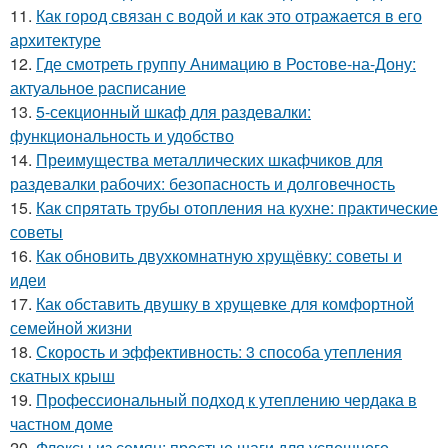
11.
Как город связан с водой и как это отражается в его
архитектуре
12.
Где смотреть группу Анимацию в Ростове-на-Дону:
актуальное расписание
13.
5-секционный шкаф для раздевалки:
функциональность и удобство
14.
Преимущества металлических шкафчиков для
раздевалки рабочих: безопасность и долговечность
15.
Как спрятать трубы отопления на кухне: практические
советы
16.
Как обновить двухкомнатную хрущёвку: советы и
идеи
17.
Как обставить двушку в хрущевке для комфортной
семейной жизни
18.
Скорость и эффективность: 3 способа утепления
скатных крыш
19.
Профессиональный подход к утеплению чердака в
частном доме
20.
Флоксы из семян: простые шаги для успешного