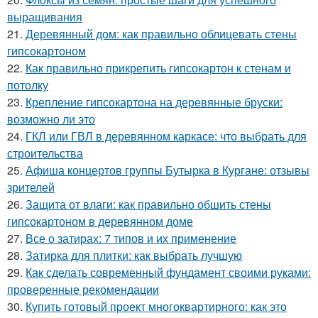
выращивания
21.
Деревянный дом: как правильно облицевать стены
гипсокартоном
22.
Как правильно прикрепить гипсокартон к стенам и
потолку
23.
Крепление гипсокартона на деревянные бруски:
возможно ли это
24.
ГКЛ или ГВЛ в деревянном каркасе: что выбрать для
строительства
25.
Афиша концертов группы Бутырка в Кургане: отзывы
зрителей
26.
Защита от влаги: как правильно обшить стены
гипсокартоном в деревянном доме
27.
Все о затирах: 7 типов и их применение
28.
Затирка для плитки: как выбрать лучшую
29.
Как сделать современный фундамент своими руками:
проверенные рекомендации
30.
Купить готовый проект многоквартирного: как это