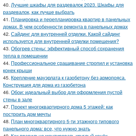
40.
Лучшие шкафы для раздевалок 2023. Шкафы для
раздевалок, как лучше выбрать
41.
Планировка и перепланировка квартир в панельных
домах. В чем особенности ремонта в панельных домах
42.
Сайдинг для внутренней отделки. Какой сайдинг
используется для внутренней отделки помещения?
43.
Обогрев стены: эффективный способ сохранения
тепла в помещении
44.
Профессиональное сращивание стропил и установка
конек крыши
45.
Крепление мауэрлата к газобетону без армопояса.
Конструкция для дома из газобетона
46.
Обои: идеальный выбор для оформления пустой
стены в зале
47.
Проект многоквартирного дома 5 этажей: как
построить дом мечты
48.
План многоквартирного 5-ти этажного типового
панельного дома: все, что нужно знать
49.
Как правильно монтировать круглый конёк